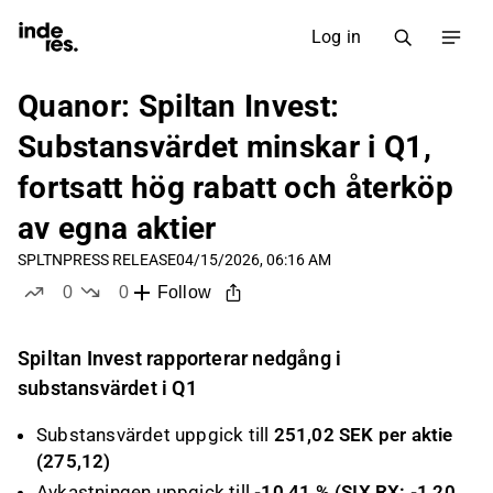
Log in
Quanor: Spiltan Invest:
Substansvärdet minskar i Q1,
fortsatt hög rabatt och återköp
av egna aktier
SPLTN
PRESS RELEASE
04/15/2026, 06:16 AM
0
0
Follow
likes
dislikes
Spiltan Invest rapporterar nedgång i
substansvärdet i Q1
Substansvärdet uppgick till
251,02 SEK per aktie
(275,12)
Avkastningen uppgick till
-10,41 % (SIX RX: -1,20