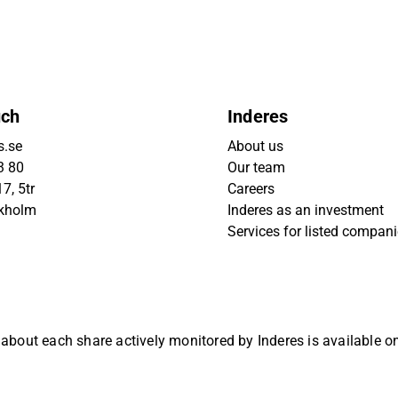
uch
Inderes
s.se
About us
3 80
Our team
7, 5tr
Careers
ckholm
Inderes as an investment
Services for listed compan
 about each share actively monitored by Inderes is available 