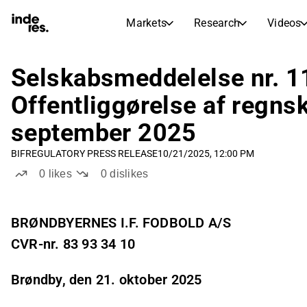
Markets
Research
Videos
STOCK MARKETS
STOCK RESEARCH
inderesTV
Stock Comparison
Selskabsmeddelelse nr. 1
Markets
Research
Offentliggørelse af regnsk
Transcripts
Earnings Season
september 2025
Morning Review
Articles
News, insights, and market comme
BIF
REGULATORY PRESS RELEASE
10/21/2025, 12:00 PM
Compound Interest Calcula
Stock Calendar
Portfolio
0
likes
0
dislikes
Inderes model portfolio
Dividends Calendar
BRØNDBYERNES I.F. FODBOLD A/S
Future and past dividends
CVR-nr. 83 93 34 10
Brøndby, den 21. oktober 2025