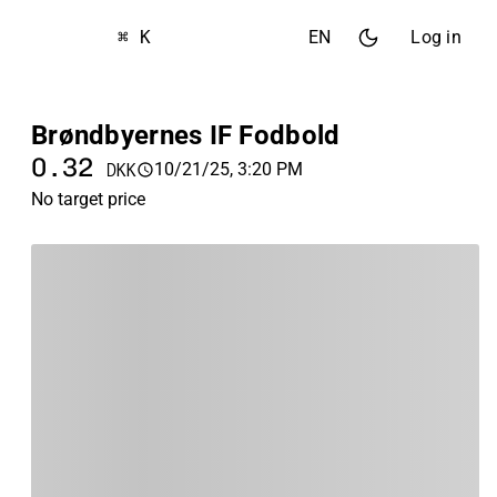
⌘ K
EN
Log in
Brøndbyernes IF Fodbold
0.32
10/21/25, 3:20 PM
DKK
No target price