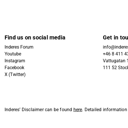
Find us on social media
Get in to
Inderes Forum
info@indere
Youtube
+46 8 411 4
Instagram
Vattugatan 1
Facebook
111 52 Sto
X (Twitter)
Inderes’ Disclaimer can be found
here
. Detailed information
Oyj. All rights reserved.