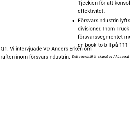
Tjeckien för att konso
effektivitet.
Försvarsindustrin lyfts
divisioner. Inom Truck
försvarssegmentet me
en book-to-bill på 111
 Q1. Vi intervjuade VD Anders Erkén om
raften inom försvarsindustrin.
Detta innehåll är skapat av AI basera