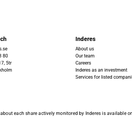
uch
Inderes
s.se
About us
3 80
Our team
7, 5tr
Careers
ckholm
Inderes as an investment
Services for listed compan
 about each share actively monitored by Inderes is available 