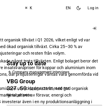
⌘ K
EN
Log in
 organisk tillväxt i Q1 2026, vilket enligt vd var
 med ökad organisk tillväxt. Cirka 25–30 % av
isjusteringar och resten från volym.
kade något trots tillväxten. Enligt bolaget beror det
Stay up to date
gre insatsvarupriser för koppar och aluminium inom
Company management interviews
ons, där prisjusteringar väntas vara genomförda vid
VBG Group
327.50
smission utvecklades starkt med god organisk
4/29/26, 4:00 PM
SEK
 marginal, drivet av försvar, energi och
No target price
 investerar även i en ny produktionsanläggning i