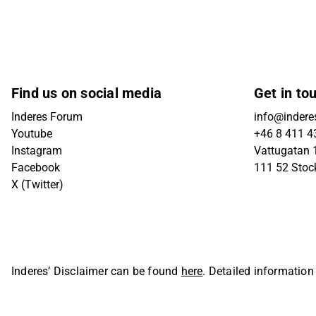
Find us on social media
Get in to
Inderes Forum
info@indere
Youtube
+46 8 411 4
Instagram
Vattugatan 1
Facebook
111 52 Sto
X (Twitter)
Inderes’ Disclaimer can be found
here
. Detailed information
Oyj. All rights reserved.