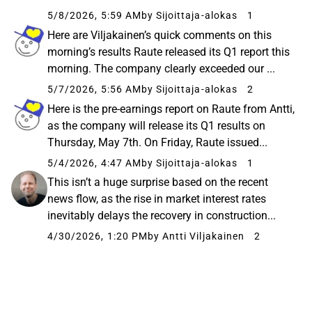
5/8/2026, 5:59 AM
by Sijoittaja-alokas
1
Here are Viljakainen’s quick comments on this
morning’s results Raute released its Q1 report this
morning. The company clearly exceeded our ...
5/7/2026, 5:56 AM
by Sijoittaja-alokas
2
Here is the pre-earnings report on Raute from Antti,
as the company will release its Q1 results on
Thursday, May 7th. On Friday, Raute issued...
5/4/2026, 4:47 AM
by Sijoittaja-alokas
1
This isn’t a huge surprise based on the recent
news flow, as the rise in market interest rates
inevitably delays the recovery in construction...
4/30/2026, 1:20 PM
by Antti Viljakainen
2