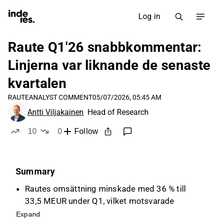
Log in
Raute Q1'26 snabbkommentar:
Linjerna var liknande de senaste
kvartalen
RAUTE
ANALYST COMMENT
05/07/2026, 05:45 AM
Antti Viljakainen
Head of Research
10
0
Follow
likes
dislikes
Summary
Rautes omsättning minskade med 36 % till
33,5 MEUR under Q1, vilket motsvarade
förväntningarna, men reflekterade en minskad
Expand