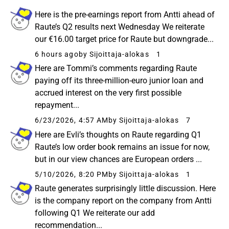
Here is the pre-earnings report from Antti ahead of
Raute’s Q2 results next Wednesday We reiterate
our €16.00 target price for Raute but downgrade...
6 hours ago
by Sijoittaja-alokas
1
Here are Tommi’s comments regarding Raute
paying off its three-million-euro junior loan and
accrued interest on the very first possible
repayment...
6/23/2026, 4:57 AM
by Sijoittaja-alokas
7
Here are Evli’s thoughts on Raute regarding Q1
Raute’s low order book remains an issue for now,
but in our view chances are European orders ...
5/10/2026, 8:20 PM
by Sijoittaja-alokas
1
Raute generates surprisingly little discussion. Here
is the company report on the company from Antti
following Q1 We reiterate our add
recommendation...