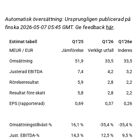
orderbok och svag global byggsektor.
Justerad EBITDA minskade med 40 % till 4,2
Automatisk översättning: Ursprungligen publicerad på
MEUR, men överträffade estimaten tack vare
finska 2026-05-07 05:45 GMT. Ge feedback
här
.
starka marginaler inom Wood Processing,
trots svagare prestationer inom Services och
Estimat tabell
Q1'25
Q1'26
Q1'26e
Analyzers.
MEUR / EUR
Jämförelse
Verkligt utfall
Inderes
K
Orderingången var svagare än förväntat, med
17 MEUR, påverkad av makroekonomiska
Omsättning
51,9
33,5
33,5
faktorer och geopolitisk osäkerhet, vilket ledde
Justerad EBITDA
7,4
4,2
3,2
till en minskad orderbok och förhandlingar om
Rörelseresultat
5,9
2,8
2,2
permitteringar i Finland.
Resultat före skatt
5,8
2,8
2,2
Raute upprepade sin helårsguidning med
förväntad omsättning på 125–160 MEUR och
EPS (rapporterad)
0,69
0,37
0,26
justerad EBITDA på 10–19 MEUR, med stöd av
stark operationell verksamhet och
kostnadsbesparingar.
Omsättningstillväxt-%
16,1 %
-35,4 %
-35,4 %
Just. EBITDA-%
14,3 %
12,5 %
9,5 %
Detta innehåll är skapat av AI. Du kan lämna feedback