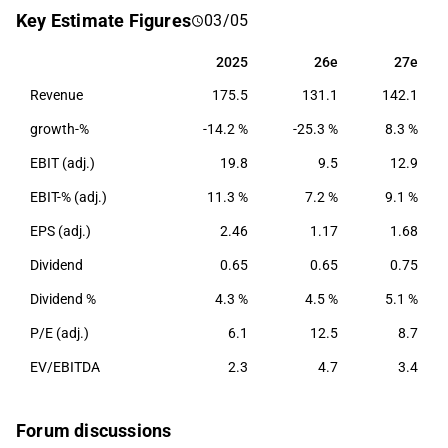
provides spare parts, maintenance and
Key Estimate Figures
03/05
modernization of equipment. Operations are held on
a global level with the greatest presence in Europe,
2025
26e
27e
2025
26e
27e
North America and Asia. The company's
Revenue
175.5
131.1
142.1
headquarters are located in Nastola.
growth-%
-14.2 %
-25.3 %
8.3 %
EBIT (adj.)
19.8
9.5
12.9
EBIT-% (adj.)
11.3 %
7.2 %
9.1 %
EPS (adj.)
2.46
1.17
1.68
Dividend
0.65
0.65
0.75
Dividend %
4.3 %
4.5 %
5.1 %
P/E (adj.)
6.1
12.5
8.7
EV/EBITDA
2.3
4.7
3.4
Forum discussions