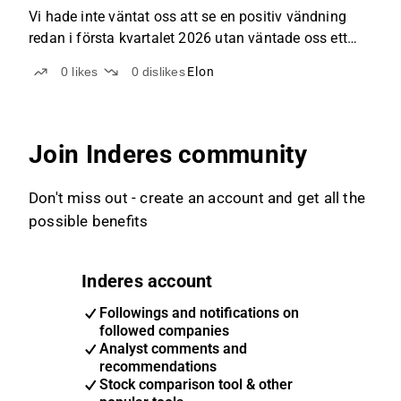
Vi hade inte väntat oss att se en positiv vändning
redan i första kvartalet 2026 utan väntade oss ett
negativt resultat, i likhet med de senaste tre årens
0
likes
0
dislikes
Elon
första kvartal. I linje med våra förväntningar
redovisade Elon ett intäktstapp under första
kvartalet...
Join Inderes community
Don't miss out - create an account and get all the
possible benefits
Inderes account
Followings and notifications on
followed companies
Analyst comments and
recommendations
Stock comparison tool & other