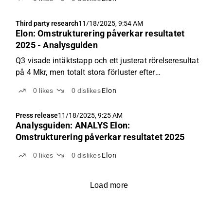
Third party research
11/18/2025, 9:54 AM
Elon: Omstrukturering påverkar resultatet
2025 - Analysguiden
Q3 visade intäktstapp och ett justerat rörelseresultat
på 4 Mkr, men totalt stora förluster efter
engångskostnader. Prognoser för 2025 sänks
0
likes
0
dislikes
Elon
kraftigt till –93 Mkr i nettoresultat. Elons nye VD
lanserar ett sparpaket på 50 Mkr för att stärka
Press release
11/18/2025, 9:25 AM
lönsamheten...
Analysguiden: ANALYS Elon:
Omstrukturering påverkar resultatet 2025
0
likes
0
dislikes
Elon
Load more