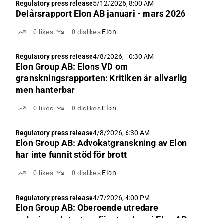
Regulatory press release
5/12/2026, 8:00 AM
Delårsrapport Elon AB januari - mars 2026
0
likes
0
dislikes
Elon
Regulatory press release
4/8/2026, 10:30 AM
Elon Group AB: Elons VD om
granskningsrapporten: Kritiken är allvarlig
men hanterbar
0
likes
0
dislikes
Elon
Regulatory press release
4/8/2026, 6:30 AM
Elon Group AB: Advokatgranskning av Elon
har inte funnit stöd för brott
0
likes
0
dislikes
Elon
Regulatory press release
4/7/2026, 4:00 PM
Elon Group AB: Oberoende utredare