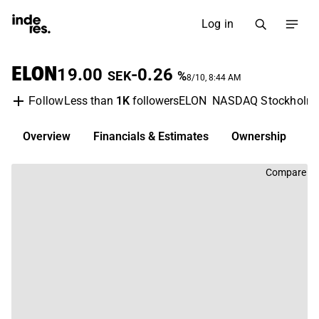
Log in
ELON
19.00
-0.26
SEK
%
8/10, 8:44 AM
Less than
1K
followers
ELON
NASDAQ Stockholm
Follow
Overview
Financials & Estimates
Ownership
D
Compare