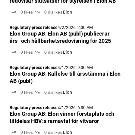
redovisar slutsatser för styrelsen i Elon AB
0
likes
0
dislikes
Elon
Regulatory press release
4/2/2026, 2:30 PM
Elon Group AB: Elon AB (publ) publicerar
års- och hållbarhetsredovisning för 2025
0
likes
0
dislikes
Elon
Regulatory press release
4/1/2026, 9:30 AM
Elon Group AB: Kallelse till årsstämma i Elon
AB (publ)
0
likes
0
dislikes
Elon
Regulatory press release
4/1/2026, 6:30 AM
Elon Group AB: Elon vinner förstaplats och
tilldelas HBV:s ramavtal för vitvaror
0
likes
0
dislikes
Elon