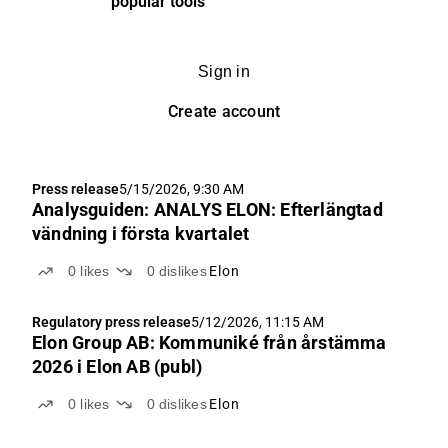
popular tools
Sign in
Create account
Press release
5/15/2026, 9:30 AM
Analysguiden: ANALYS ELON: Efterlängtad
vändning i första kvartalet
0
likes
0
dislikes
Elon
Regulatory press release
5/12/2026, 11:15 AM
Elon Group AB: Kommuniké från årstämma
2026 i Elon AB (publ)
0
likes
0
dislikes
Elon