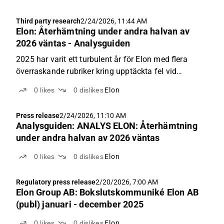
Third party research
2/24/2026, 11:44 AM
Elon: Återhämtning under andra halvan av
2026 väntas - Analysguiden
2025 har varit ett turbulent år för Elon med flera
överraskande rubriker kring upptäckta fel vid
redovisning av kemikalieskatt till Skatteverket,
0
likes
0
dislikes
Elon
omstruktureringskostnader och sparpaket,
uppsägning av kedjeavtal med handlare inom
Press release
2/24/2026, 11:10 AM
kedjan, oegentligheter...
Analysguiden: ANALYS ELON: Återhämtning
under andra halvan av 2026 väntas
0
likes
0
dislikes
Elon
Regulatory press release
2/20/2026, 7:00 AM
Elon Group AB: Bokslutskommuniké Elon AB
(publ) januari - december 2025
0
likes
0
dislikes
Elon