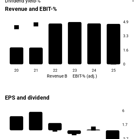
Dividend yield-%
-
Revenue and EBIT-%
4.9
1.8
1.6
1.0
3.3
0.2
0.1
1.6
-0.9
0
20
21
22
23
24
25
Revenue B
EBIT-% (adj.)
EPS and dividend
6
6.5
1.7
5.4
5.3
4.8
-2.7