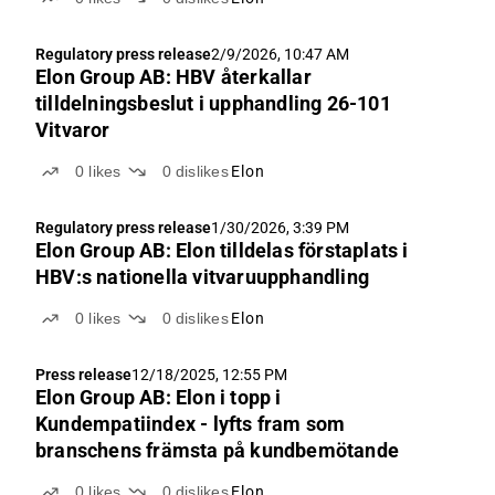
Regulatory press release
2/9/2026, 10:47 AM
Elon Group AB: HBV återkallar
tilldelningsbeslut i upphandling 26-101
Vitvaror
0
likes
0
dislikes
Elon
Regulatory press release
1/30/2026, 3:39 PM
Elon Group AB: Elon tilldelas förstaplats i
HBV:s nationella vitvaruupphandling
0
likes
0
dislikes
Elon
Press release
12/18/2025, 12:55 PM
Elon Group AB: Elon i topp i
Kundempatiindex - lyfts fram som
branschens främsta på kundbemötande
0
likes
0
dislikes
Elon