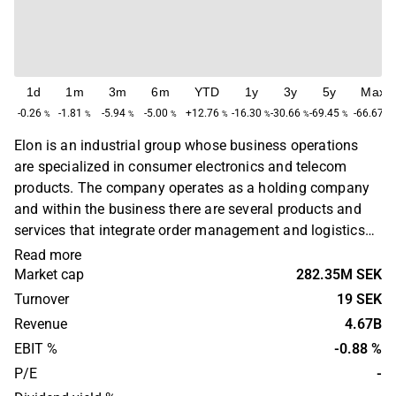
1d
1m
3m
6m
YTD
1y
3y
5y
Max
-0.26
-1.81
-5.94
-5.00
+12.76
-16.30
-30.66
-69.45
-66.67
%
%
%
%
%
%
%
%
%
Elon is an industrial group whose business operations
are specialized in consumer electronics and telecom
products. The company operates as a holding company
and within the business there are several products and
services that integrate order management and logistics
services for the management of purchasing, distribution
Read more
and warehousing. The company was founded in 1967
Market cap
282.35M SEK
and the headquarters are located in Örebro.
Turnover
19 SEK
Revenue
4.67B
EBIT %
-0.88 %
P/E
-