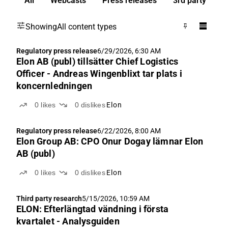
All
Webcasts
Press releases
3rd party
Showing
All content types
Regulatory press release
6/29/2026, 6:30 AM
Elon AB (publ) tillsätter Chief Logistics
Officer - Andreas Wingenblixt tar plats i
koncernledningen
0
likes
0
dislikes
Elon
Regulatory press release
6/22/2026, 8:00 AM
Elon Group AB: CPO Onur Dogay lämnar Elon
AB (publ)
0
likes
0
dislikes
Elon
Third party research
5/15/2026, 10:59 AM
ELON: Efterlängtad vändning i första
kvartalet - Analysguiden