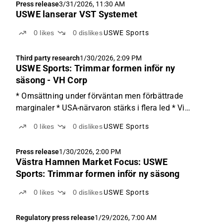
Press release
3/31/2026, 11:30 AM
USWE lanserar VST Systemet
0
likes
0
dislikes
USWE Sports
Third party research
1/30/2026, 2:09 PM
USWE Sports: Trimmar formen inför ny
säsong - VH Corp
* Omsättning under förväntan men förbättrade
marginaler * USA-närvaron stärks i flera led * Vi
behåller det motiverade värdet om 13,46 SEK per
0
likes
0
dislikes
USWE Sports
aktie Omsättningen för Q3 i USWE Sports (USWE)
brutna räkenskapsår 2025/26 uppgick till 32,9
Press release
1/30/2026, 2:00 PM
MSEK, vilket var...
Västra Hamnen Market Focus: USWE
Sports: Trimmar formen inför ny säsong
0
likes
0
dislikes
USWE Sports
Regulatory press release
1/29/2026, 7:00 AM