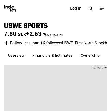
Log in
USWE SPORTS
7.80
+2.63
SEK
%
8/6, 1:23 PM
Less than
1K
followers
USWE
First North Stockho
Follow
Overview
Financials & Estimates
Ownership
D
Compare