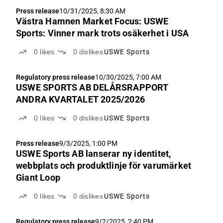
utmaningar. Samtidigt ser bolaget att varumärket
Press release
10/31/2025, 8:30 AM
USWE...
Västra Hamnen Market Focus: USWE
Sports: Vinner mark trots osäkerhet i USA
0
likes
0
dislikes
USWE Sports
Regulatory press release
10/30/2025, 7:00 AM
USWE SPORTS AB DELÅRSRAPPORT
ANDRA KVARTALET 2025/2026
0
likes
0
dislikes
USWE Sports
Press release
9/3/2025, 1:00 PM
USWE Sports AB lanserar ny identitet,
webbplats och produktlinje för varumärket
Giant Loop
0
likes
0
dislikes
USWE Sports
Regulatory press release
9/2/2025, 2:40 PM