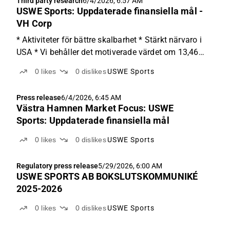
Third party research
6/4/2026, 6:57 AM
USWE Sports: Uppdaterade finansiella mål -
VH Corp
* Aktiviteter för bättre skalbarhet * Stärkt närvaro i
USA * Vi behåller det motiverade värdet om 13,46
SEK per aktie Nettoomsättningen under USWE Sports
0
likes
0
dislikes
USWE Sports
(USWE) sista kvartal för det brutna räkenskapsåret
2025/26 uppgick till 31,7 MSEK, vilket var klart...
Press release
6/4/2026, 6:45 AM
Västra Hamnen Market Focus: USWE
Sports: Uppdaterade finansiella mål
0
likes
0
dislikes
USWE Sports
Regulatory press release
5/29/2026, 6:00 AM
USWE SPORTS AB BOKSLUTSKOMMUNIKÉ
2025-2026
0
likes
0
dislikes
USWE Sports