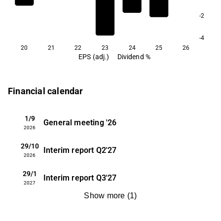
-2
-4
20
21
22
23
24
25
26
EPS (adj.)
Dividend %
Financial calendar
1/9
General meeting
'26
2026
29/10
Interim report
Q2'27
2026
29/1
Interim report
Q3'27
2027
Show more
(
1
)