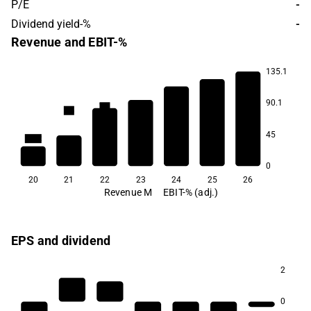
P/E
-
Dividend yield-%
-
Revenue and EBIT-%
135.1
90.1
7.0
4.6
-1.1
-5.8
-9.8
45
-13.2
-21.7
0
20
21
22
23
24
25
26
Revenue M
EBIT-% (adj.)
EPS and dividend
2
0