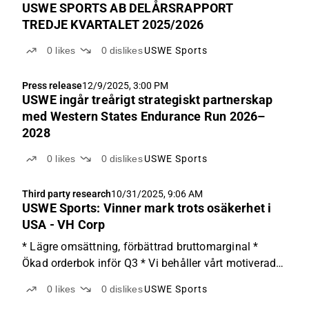
USWE SPORTS AB DELÅRSRAPPORT
TREDJE KVARTALET 2025/2026
0
likes
0
dislikes
USWE Sports
Press release
12/9/2025, 3:00 PM
USWE ingår treårigt strategiskt partnerskap
med Western States Endurance Run 2026–
2028
0
likes
0
dislikes
USWE Sports
Third party research
10/31/2025, 9:06 AM
USWE Sports: Vinner mark trots osäkerhet i
USA - VH Corp
* Lägre omsättning, förbättrad bruttomarginal *
Ökad orderbok inför Q3 * Vi behåller vårt motiverade
värde om 13,46 SEK per aktie Importtullar till USA
0
likes
0
dislikes
USWE Sports
och effekten på efterfrågan skapar fortsatta