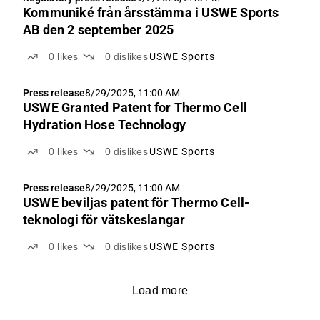
Kommuniké från årsstämma i USWE Sports
AB den 2 september 2025
0
likes
0
dislikes
USWE Sports
Press release
8/29/2025, 11:00 AM
USWE Granted Patent for Thermo Cell
Hydration Hose Technology
0
likes
0
dislikes
USWE Sports
Press release
8/29/2025, 11:00 AM
USWE beviljas patent för Thermo Cell-
teknologi för vätskeslangar
0
likes
0
dislikes
USWE Sports
Load more