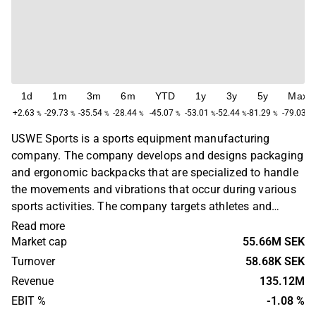
1d
1m
3m
6m
YTD
1y
3y
5y
Max
+2.63
-29.73
-35.54
-28.44
-45.07
-53.01
-52.44
-81.29
-79.03
%
%
%
%
%
%
%
%
%
USWE Sports is a sports equipment manufacturing
company. The company develops and designs packaging
and ergonomic backpacks that are specialized to handle
the movements and vibrations that occur during various
sports activities. The company targets athletes and
outdoor enthusiasts with a focus on running, cycling,
Read more
motorsport and outdoor activities. The company is
Market cap
55.66M SEK
headquartered in Malmö.
Turnover
58.68K SEK
Revenue
135.12M
EBIT %
-1.08 %