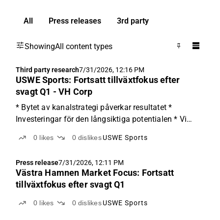
All
Press releases
3rd party
Showing
All content types
Third party research
7/31/2026, 12:16 PM
USWE Sports: Fortsatt tillväxtfokus efter
svagt Q1 - VH Corp
* Bytet av kanalstrategi påverkar resultatet *
Investeringar för den långsiktiga potentialen * Vi
justerar det motiverade värdet till 12,41 (13,46) SEK
0
likes
0
dislikes
USWE Sports
per aktie USWE Sports inledde räkenskapsåret
2026/27 med en nettoomsättning som uppgick till
Press release
7/31/2026, 12:11 PM
29,3 ...
Västra Hamnen Market Focus: Fortsatt
tillväxtfokus efter svagt Q1
0
likes
0
dislikes
USWE Sports