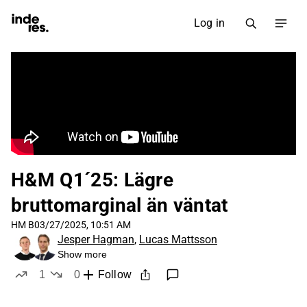
Log in
H&M Q1´25: Lägre
bruttomarginal än väntat
HM B
03/27/2025, 10:51 AM
Jesper Hagman
,
Lucas Mattsson
Show more
1
0
Follow
like
dislikes