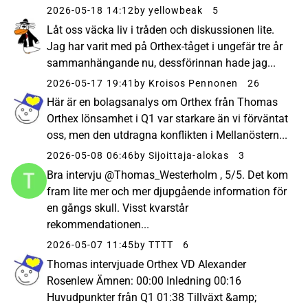
2026-05-18 14:12
by yellowbeak
5
Låt oss väcka liv i tråden och diskussionen lite.
Jag har varit med på Orthex-tåget i ungefär tre år
sammanhängande nu, dessförinnan hade jag...
2026-05-17 19:41
by Kroisos Pennonen
26
Här är en bolagsanalys om Orthex från Thomas
Orthex lönsamhet i Q1 var starkare än vi förväntat
oss, men den utdragna konflikten i Mellanöstern...
2026-05-08 06:46
by Sijoittaja-alokas
3
Bra intervju @Thomas_Westerholm , 5/5. Det kom
fram lite mer och mer djupgående information för
en gångs skull. Visst kvarstår
rekommendationen...
2026-05-07 11:45
by TTTT
6
Thomas intervjuade Orthex VD Alexander
Rosenlew Ämnen: 00:00 Inledning 00:16
Huvudpunkter från Q1 01:38 Tillväxt &amp;