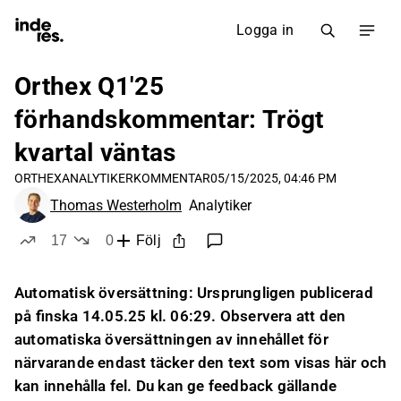
Logga in
Orthex Q1'25
förhandskommentar: Trögt
kvartal väntas
ORTHEX
ANALYTIKERKOMMENTAR
05/15/2025, 04:46 PM
Thomas Westerholm
Analytiker
17
0
Följ
likes
dislikes
Automatisk översättning: Ursprungligen publicerad
på finska 14.05.25 kl. 06:29. Observera att den
automatiska översättningen av innehållet för
närvarande endast täcker den text som visas här och
kan innehålla fel. Du kan ge feedback gällande