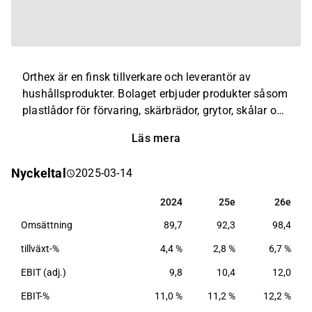
Orthex är en finsk tillverkare och leverantör av
hushållsprodukter. Bolaget erbjuder produkter såsom
plastlådor för förvaring, skärbrädor, grytor, skålar och
övriga tillbehör till köket. Större delen av utbudet nås
Läs mera
digitalt via bolagets E-handelsplattform, samt
erbjuds produkterna via licensierade återförsäljare.
Nyckeltal
2025-03-14
Störst verksamhet återfinns inom den nordiska
marknaden.
2024
25e
26e
2024
25e
26e
Omsättning
89,7
92,3
98,4
tillväxt-%
4,4 %
2,8 %
6,7 %
EBIT (adj.)
9,8
10,4
12,0
EBIT-%
11,0 %
11,2 %
12,2 %