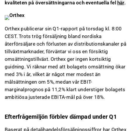
kvaliteten på översättningarna och eventuella fel
här
.
Orthex publicerar sin Q1-rapport på torsdag kl. 8:00
CEST. Trots trög försäljning bland nordiska
återförsäljare och förlusten av distributionskanaler på
tillväxtmarknader, förväntar vi oss en försiktig
omsättningstillväxt. Orthex ger ingen kortsiktig
guidning. Vi räknar med att bolagets omsättning ökar
med 3% i år, vilket är något mer modest än
målsättningen om 5%, medan vår EBIT-
marginalprognos på 11,2% klart understiger bolagets
ambitiösa justerade EBITA-mål på över 18%.
Efterfrågemiljön förblev dämpad under Q1
Baserat på detaljhandelsförsäljningssiffror har Orthex