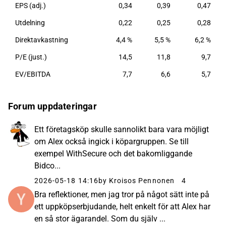
EPS (adj.)
0,34
0,39
0,47
Utdelning
0,22
0,25
0,28
Direktavkastning
4,4 %
5,5 %
6,2 %
P/E (just.)
14,5
11,8
9,7
EV/EBITDA
7,7
6,6
5,7
Forum uppdateringar
Ett företagsköp skulle sannolikt bara vara möjligt
om Alex också ingick i köpargruppen. Se till
exempel WithSecure och det bakomliggande
Bidco...
2026-05-18 14:16
by Kroisos Pennonen
4
Bra reflektioner, men jag tror på något sätt inte på
ett uppköpserbjudande, helt enkelt för att Alex har
en så stor ägarandel. Som du själv ...