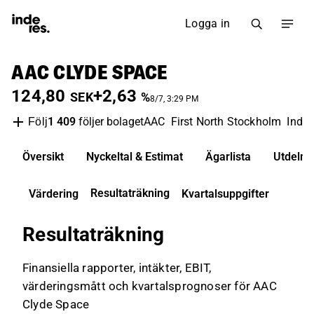
Logga in
AAC CLYDE SPACE
124,80
+2,63
SEK
%
8/7, 3:29 PM
1 409
följer bolaget
AAC
First North Stockholm
Indus
Följ
Översikt
Nyckeltal & Estimat
Ägarlista
Utdelni
Resultaträkning
Värdering
Kvartalsuppgifter
Resultaträkning
Finansiella rapporter, intäkter, EBIT,
värderingsmått och kvartalsprognoser för AAC
Clyde Space