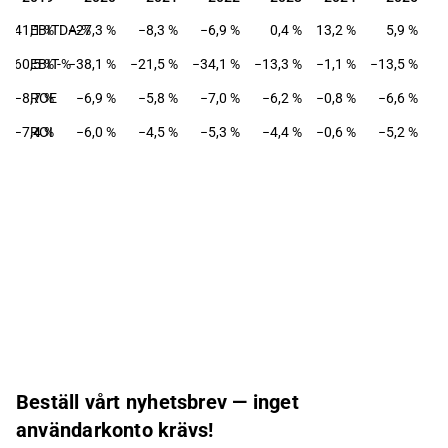
−41,1 %
EBITDA-%
−27,3 %
−8,3 %
−6,9 %
0,4 %
13,2 %
5,9 %
−60,5 %
EBIT-%
−38,1 %
−21,5 %
−34,1 %
−13,3 %
−1,1 %
−13,5 %
−8,7 %
ROE
−6,9 %
−5,8 %
−7,0 %
−6,2 %
−0,8 %
−6,6 %
−7,4 %
ROI
−6,0 %
−4,5 %
−5,3 %
−4,4 %
−0,6 %
−5,2 %
Beställ vårt nyhetsbrev — inget
användarkonto krävs!