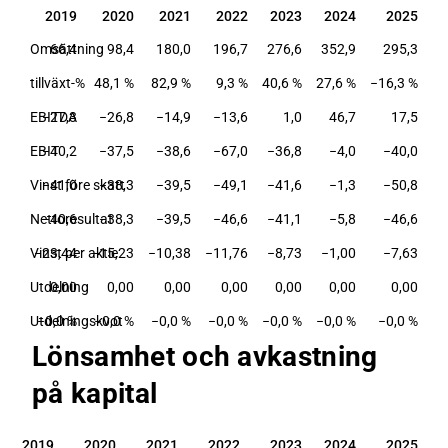
2019
2020
2021
2022
2023
2024
2025
2019
2020
2021
2022
2023
2024
2025
Omsättning
66,4
98,4
180,0
196,7
276,6
352,9
295,3
tillväxt-%
48,1 %
82,9 %
9,3 %
40,6 %
27,6 %
−16,3 %
EBITDA
−27,3
−26,8
−14,9
−13,6
1,0
46,7
17,5
EBIT
−40,2
−37,5
−38,6
−67,0
−36,8
−4,0
−40,0
Vinst före skatt
−41,0
−38,3
−39,5
−49,1
−41,6
−1,3
−50,8
Nettoresultat
−40,6
−38,3
−39,5
−46,6
−41,1
−5,8
−46,6
Vinst per aktie
−23,44
−15,23
−10,38
−11,76
−8,73
−1,00
−7,63
Utdelning
0,00
0,00
0,00
0,00
0,00
0,00
0,00
Utdelningskvot
−0,0 %
−0,0 %
−0,0 %
−0,0 %
−0,0 %
−0,0 %
−0,0 %
Lönsamhet och avkastning
på kapital
2019
2020
2021
2022
2023
2024
2025
2019
2020
2021
2022
2023
2024
2025