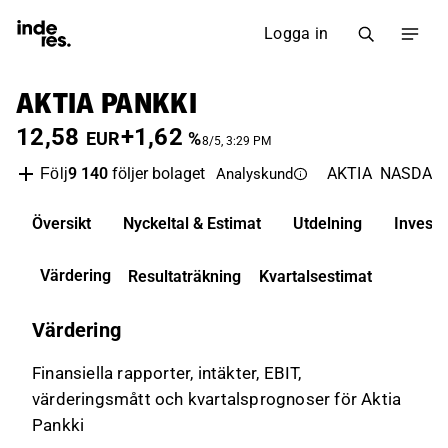
Logga in
AKTIA PANKKI
12,58
+1,62
EUR
%
8/5, 3:29 PM
9 140
följer bolaget
AKTIA
NASDAQ H
Följ
Analyskund
Översikt
Nyckeltal & Estimat
Utdelning
Invest
Värdering
Resultaträkning
Kvartalsestimat
Värdering
Finansiella rapporter, intäkter, EBIT,
värderingsmått och kvartalsprognoser för Aktia
Pankki