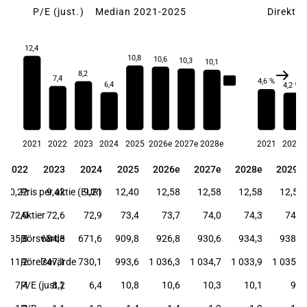
P/E (just.)
Median 2021-2025
Direkta
12,4
10,8
10,6
10,3
10,1
8,2
7,4
8,2
4,6 %
6,4
4,2 %
2021
2022
2023
2024
2025
2026e
2027e
2028e
2021
2022
2022
2023
2024
2025
2026e
2027e
2028e
2029e
2022
2023
2024
2025
2026e
2027e
2028e
2029e
10,22
Pris per aktie (EUR)
9,42
9,21
12,40
12,58
12,58
12,58
12,58
72,0
Aktier
72,6
72,9
73,4
73,7
74,0
74,3
74,6
735,8
Börsvärde
684,3
671,6
909,8
926,8
930,6
934,3
938,1
811,2
Rörelsevärde
747,1
730,1
993,6
1 036,3
1 034,7
1 033,9
1 035,0
7,4
P/E (just.)
8,2
6,4
10,8
10,6
10,3
10,1
9,8