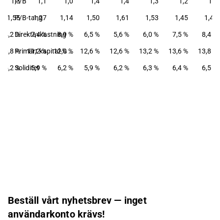
1,3
P/B
1,1
1,0
1,4
1,4
1,3
1,2
1,2
1,55
P/B-tang
1,27
1,14
1,50
1,61
1,53
1,45
1,41
4,2 %
Direktavkastning
7,4 %
8,9 %
6,5 %
5,6 %
6,0 %
7,5 %
8,4 %
10,8 %
11,2 %
12,0 %
Primärt kapital-% (tier 1)
12,6 %
12,6 %
13,2 %
13,6 %
13,8 %
5,2 %
Soliditet
5,9 %
6,2 %
5,9 %
6,2 %
6,3 %
6,4 %
6,5 %
Beställ vårt nyhetsbrev — inget
användarkonto krävs!