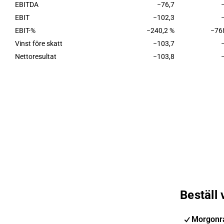
EBITDA
−76,7
EBIT
−102,3
EBIT-%
−240,2 %
−76
Vinst före skatt
−103,7
Nettoresultat
−103,8
Beställ
Morgonr