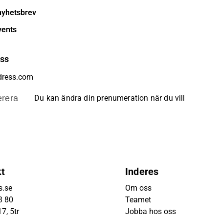
nyhetsbrev
vents
ess
rera
Du kan ändra din prenumeration när du vill
kt
Inderes
s.se
Om oss
3 80
Teamet
7, 5tr
Jobba hos oss