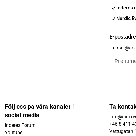
Inderes 
Nordic E
E-postadr
Prenume
Följ oss på våra kanaler i
Ta konta
social media
info@indere
+46 8 411 4
Inderes Forum
Vattugatan 1
Youtube