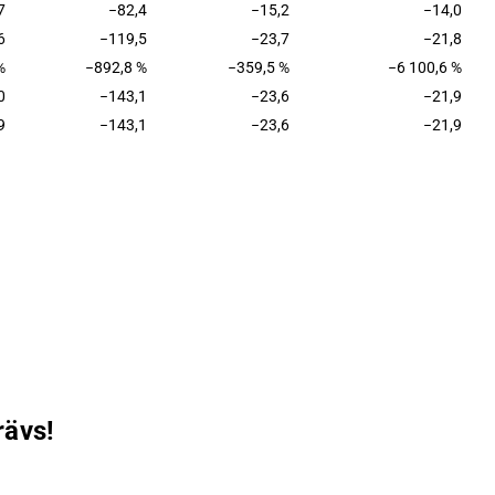
7
−82,4
−15,2
−14,0
6
−119,5
−23,7
−21,8
%
−892,8 %
−359,5 %
−6 100,6 %
0
−143,1
−23,6
−21,9
9
−143,1
−23,6
−21,9
rävs!