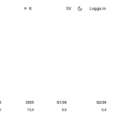
⌘ K
SV
Logga in
5
2025
Q1/26
Q2/26
5
2025
Q1/26
Q2/26
6
13,4
6,6
0,4