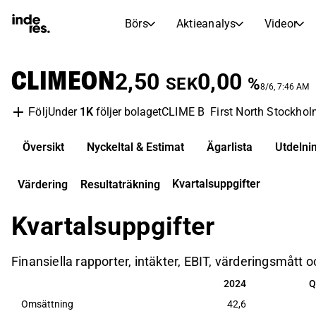
Börs
Aktieanalys
Videor
AKTIEMARKNADER
AKTIEFORSKNING
CLIMEON
inderesTV
Aktiejämförelse
2,50
0,00
SEK
%
Börs
Aktieanalys
8/6, 7:46 AM
Under
1K
följer bolaget
CLIME B
First North Stockho
Följ
Transkriptioner
Earnings Season
Morgonrapport
Artiklar
Översikt
Nyckeltal & Estimat
Ägarlista
Utdelni
Compound Interest Calculat
Börskalender
Portfölj
Kvartalsuppgifter
Värdering
Resultaträkning
Inderes modellportfölj
Kvartalsuppgifter
Utdelningskalender
Kommande och tidigare utdelningar
Finansiella rapporter, intäkter, EBIT, värderingsmått
2024
Q
2024
Q
Omsättning
42,6