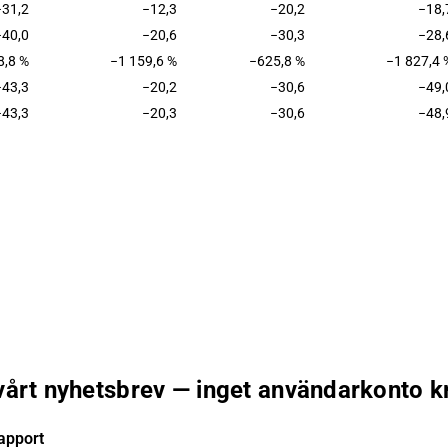
−31,2
−12,3
−20,2
−18,
−40,0
−20,6
−30,3
−28,
8,8 %
−1 159,6 %
−625,8 %
−1 827,4 
−43,3
−20,2
−30,6
−49,
−43,3
−20,3
−30,6
−48,
 vårt nyhetsbrev — inget användarkonto k
apport