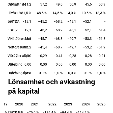
Omsättning
61,3
111,2
57,2
49,0
50,9
45,6
53,9
tillväxt-%
81,5 %
−48,5 %
−14,5 %
4,0 %
−10,5 %
18,3 %
EBITDA
−41,7
−12,1
−45,2
−68,2
−48,1
−52,1
-
EBIT
−41,7
−12,1
−45,2
−68,2
−48,1
−52,1
−51,4
Vinst före skatt
−41,9
−13,1
−45,7
−68,8
−49,7
−53,3
−51,8
Nettoresultat
−41,0
−13,2
−45,4
−68,7
−49,7
−53,2
−51,9
Vinst per aktie
−0,27
−0,10
−0,29
−0,41
−0,28
−0,28
−0,21
Utdelning
0,00
0,00
0,00
0,00
0,00
0,00
0,00
Utdelningskvot
−0,0 %
−0,0 %
−0,0 %
−0,0 %
−0,0 %
−0,0 %
−0,0 %
Lönsamhet och avkastning
på kapital
2019
2020
2021
2022
2023
2024
2025
2019
2020
2021
2022
2023
2024
2025
8,0 %
EBITDA-%
−10,8 %
−79,0 %
−139,4 %
−94,4 %
−114,2 %