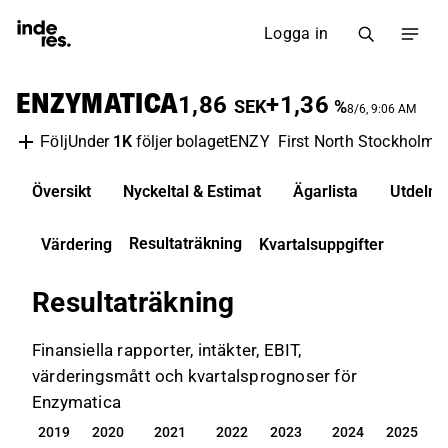
Logga in
ENZYMATICA
1,86
+1,36
SEK
%
8/6, 9:06 AM
Under
1K
följer bolaget
ENZY
First North Stockholm
Följ
Översikt
Nyckeltal & Estimat
Ägarlista
Utdelni
Resultaträkning
Värdering
Kvartalsuppgifter
Resultaträkning
Finansiella rapporter, intäkter, EBIT,
värderingsmått och kvartalsprognoser för
Enzymatica
2019
2020
2021
2022
2023
2024
2025
2019
2020
2021
2022
2023
2024
2025