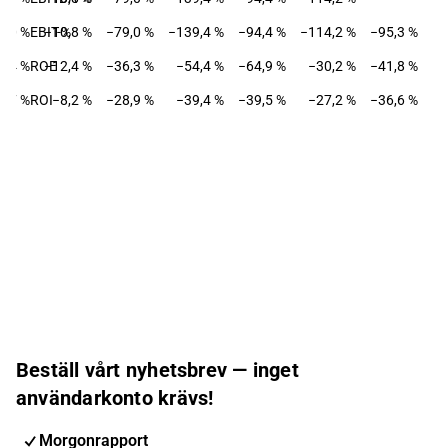
8,0 %
EBIT-%
−10,8 %
−79,0 %
−139,4 %
−94,4 %
−114,2 %
−95,3 %
4,4 %
ROE
−12,4 %
−36,3 %
−54,4 %
−64,9 %
−30,2 %
−41,8 %
7,7 %
ROI
−8,2 %
−28,9 %
−39,4 %
−39,5 %
−27,2 %
−36,6 %
Beställ vårt nyhetsbrev — inget
användarkonto krävs!
Morgonrapport