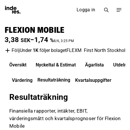
Logga in
FLEXION MOBILE
3,38
−1,74
SEK
%
8/6, 3:25 PM
Under
1K
följer bolaget
FLEXM
First North Stockholm
Följ
Översikt
Nyckeltal & Estimat
Ägarlista
Utdelni
Resultaträkning
Värdering
Kvartalsuppgifter
Resultaträkning
Finansiella rapporter, intäkter, EBIT,
värderingsmått och kvartalsprognoser för Flexion
Mobile