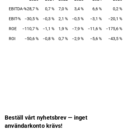
EBITDA-%
−28,7 %
0,7 %
7,0 %
3,4 %
6,6 %
0,2 %
EBIT-%
−30,5 %
−0,3 %
2,1 %
−0,5 %
−3,1 %
−20,1 %
ROE
−110,7 %
−1,1 %
1,9 %
−7,9 %
−11,6 %
−175,6 %
ROI
−50,6 %
−0,8 %
0,7 %
−2,9 %
−5,6 %
−43,5 %
Beställ vårt nyhetsbrev — inget
användarkonto krävs!