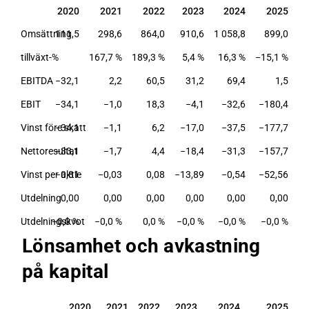
2020
2021
2022
2023
2024
2025
2020
2021
2022
2023
2024
2025
Omsättning
111,5
298,6
864,0
910,6
1 058,8
899,0
tillväxt-%
167,7 %
189,3 %
5,4 %
16,3 %
−15,1 %
EBITDA
−32,1
2,2
60,5
31,2
69,4
1,5
EBIT
−34,1
−1,0
18,3
−4,1
−32,6
−180,4
Vinst före skatt
−34,1
−1,1
6,2
−17,0
−37,5
−177,7
Nettoresultat
−33,1
−1,7
4,4
−18,4
−31,3
−157,7
Vinst per aktie
−0,81
−0,03
0,08
−13,89
−0,54
−52,56
Utdelning
0,00
0,00
0,00
0,00
0,00
0,00
Utdelningskvot
−0,0 %
−0,0 %
0,0 %
−0,0 %
−0,0 %
−0,0 %
Lönsamhet och avkastning
på kapital
2020
2021
2022
2023
2024
2025
2020
2021
2022
2023
2024
2025