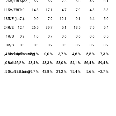
7,7
EV/EBIT (adj.)
5,7
6,9
6,9
7,8
6,0
4,2
3,1
11,7
EV/EBIT
9,0
14,8
17,1
4,7
7,9
4,8
3,3
13,7
P/E (just.)
7,4
9,0
7,9
12,1
9,1
6,4
5,0
24,5
P/E
12,4
26,5
39,7
5,1
13,5
7,5
5,4
1,1
P/B
0,9
1,0
0,7
0,6
0,6
0,6
0,5
0,4
P/S
0,3
0,3
0,2
0,3
0,2
0,2
0,2
4,4 %
Direktavkastning
6,8 %
3,9 %
0,0 %
3,7 %
4,6 %
5,5 %
7,3 %
44,0 %
Soliditet
45,2 %
43,4 %
43,3 %
53,0 %
54,1 %
56,4 %
59,4 %
19,5 %
Skuldsättning
15,8 %
29,7 %
43,8 %
21,2 %
15,4 %
5,6 %
−2,7 %