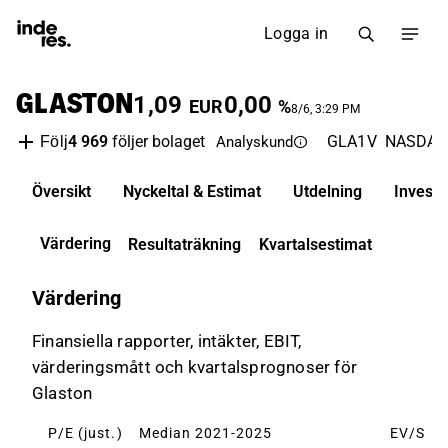
Logga in
GLASTON
1,09
0,00
EUR
%
8/6, 3:29 PM
4 969
följer bolaget
GLA1V
NASDAQ 
Följ
Analyskund
Översikt
Nyckeltal & Estimat
Utdelning
Invest
Värdering
Resultaträkning
Kvartalsestimat
Värdering
Finansiella rapporter, intäkter, EBIT,
värderingsmått och kvartalsprognoser för
Glaston
P/E (just.)
Median 2021-2025
EV/S