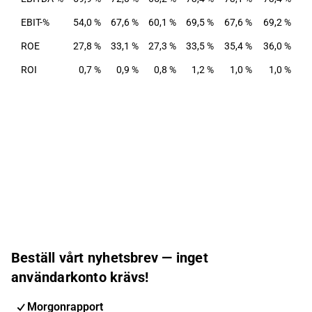
EBIT-%
54,0 %
67,6 %
60,1 %
69,5 %
67,6 %
69,2 %
ROE
27,8 %
33,1 %
27,3 %
33,5 %
35,4 %
36,0 %
ROI
0,7 %
0,9 %
0,8 %
1,2 %
1,0 %
1,0 %
Beställ vårt nyhetsbrev — inget
användarkonto krävs!
Morgonrapport