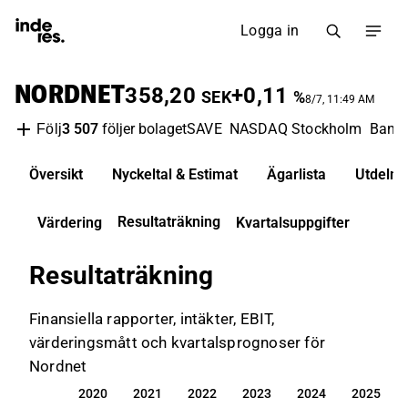
Logga in
NORDNET
358,20
+0,11
SEK
%
8/7, 11:49 AM
3 507
följer bolaget
SAVE
NASDAQ Stockholm
Bank
Följ
Översikt
Nyckeltal & Estimat
Ägarlista
Utdelni
Resultaträkning
Värdering
Kvartalsuppgifter
Resultaträkning
Finansiella rapporter, intäkter, EBIT,
värderingsmått och kvartalsprognoser för
Nordnet
2020
2021
2022
2023
2024
2025
2020
2021
2022
2023
2024
2025