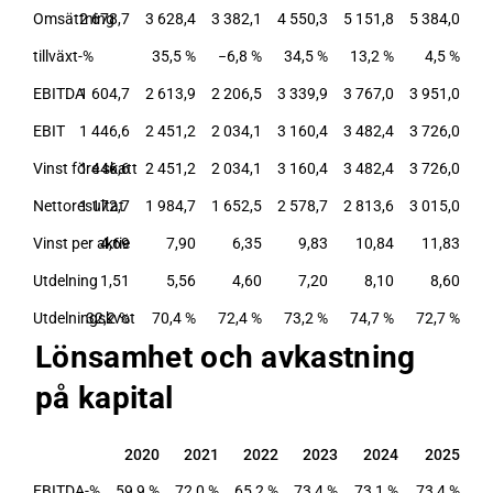
Omsättning
2 678,7
3 628,4
3 382,1
4 550,3
5 151,8
5 384,0
tillväxt-%
35,5 %
−6,8 %
34,5 %
13,2 %
4,5 %
EBITDA
1 604,7
2 613,9
2 206,5
3 339,9
3 767,0
3 951,0
EBIT
1 446,6
2 451,2
2 034,1
3 160,4
3 482,4
3 726,0
Vinst före skatt
1 446,6
2 451,2
2 034,1
3 160,4
3 482,4
3 726,0
Nettoresultat
1 172,7
1 984,7
1 652,5
2 578,7
2 813,6
3 015,0
Vinst per aktie
4,69
7,90
6,35
9,83
10,84
11,83
Utdelning
1,51
5,56
4,60
7,20
8,10
8,60
Utdelningskvot
32,2 %
70,4 %
72,4 %
73,2 %
74,7 %
72,7 %
Lönsamhet och avkastning
på kapital
2020
2021
2022
2023
2024
2025
2020
2021
2022
2023
2024
2025
EBITDA-%
59,9 %
72,0 %
65,2 %
73,4 %
73,1 %
73,4 %