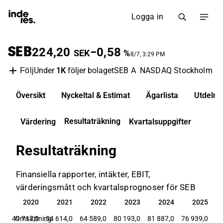
Logga in
SEB
224,20
−0,58
SEK
%
8/7, 3:29 PM
Under
1K
följer bolaget
SEB A
NASDAQ Stockholm
B
Följ
Översikt
Nyckeltal & Estimat
Ägarlista
Utdelni
Resultaträkning
Värdering
Kvartalsuppgifter
Resultaträkning
Finansiella rapporter, intäkter, EBIT,
värderingsmått och kvartalsprognoser för SEB
19
2020
2021
2022
2023
2024
2025
19
2020
2021
2022
2023
2024
2025
,0
49 717,0
Omsättning
54 614,0
64 589,0
80 193,0
81 887,0
76 939,0