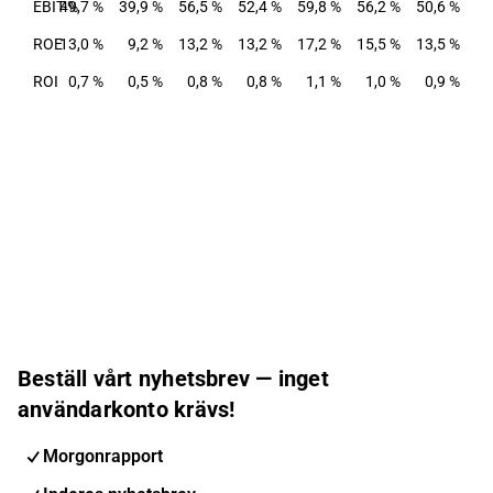
EBIT-%
49,7 %
39,9 %
56,5 %
52,4 %
59,8 %
56,2 %
50,6 %
ROE
13,0 %
9,2 %
13,2 %
13,2 %
17,2 %
15,5 %
13,5 %
ROI
0,7 %
0,5 %
0,8 %
0,8 %
1,1 %
1,0 %
0,9 %
Beställ vårt nyhetsbrev — inget
användarkonto krävs!
Morgonrapport