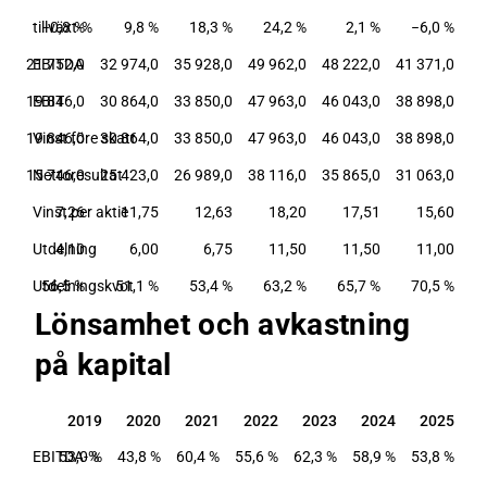
tillväxt-%
−0,8 %
9,8 %
18,3 %
24,2 %
2,1 %
−6,0 %
,0
21 752,0
EBITDA
32 974,0
35 928,0
49 962,0
48 222,0
41 371,0
,0
19 846,0
EBIT
30 864,0
33 850,0
47 963,0
46 043,0
38 898,0
,0
19 846,0
Vinst före skatt
30 864,0
33 850,0
47 963,0
46 043,0
38 898,0
,0
15 746,0
Nettoresultat
25 423,0
26 989,0
38 116,0
35 865,0
31 063,0
31
Vinst per aktie
7,26
11,75
12,63
18,20
17,51
15,60
00
Utdelning
4,10
6,00
6,75
11,50
11,50
11,00
 %
Utdelningskvot
56,5 %
51,1 %
53,4 %
63,2 %
65,7 %
70,5 %
Lönsamhet och avkastning
på kapital
2019
2020
2021
2022
2023
2024
2025
2019
2020
2021
2022
2023
2024
2025
EBITDA-%
53,0 %
43,8 %
60,4 %
55,6 %
62,3 %
58,9 %
53,8 %