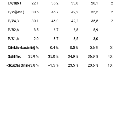
8
EV/EBIT
18,6
22,1
36,2
33,8
28,1
23,
6
P/E (just.)
24,2
30,5
46,7
42,2
35,5
29,
6
P/E
24,3
30,1
46,0
42,2
35,5
29,
8
P/B
2,6
3,5
6,7
6,8
5,9
5,
3
P/S
1,6
2,0
3,7
3,5
3,0
2,
%
Direktavkastning
1,1 %
0,9 %
0,4 %
0,5 %
0,6 %
0,7 
%
Soliditet
39,1 %
35,9 %
35,0 %
34,9 %
36,9 %
40,1 
%
−10,6 %
Skuldsättning
−3,8 %
−1,5 %
23,5 %
20,6 %
10,5 