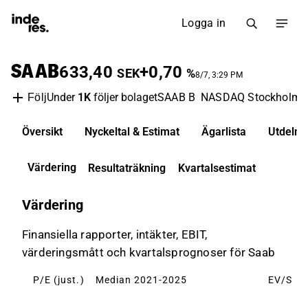
Logga in
SAAB
633,40
+0,70
SEK
%
8/7, 3:29 PM
Under
1K
följer bolaget
SAAB B
NASDAQ Stockholm
Följ
Översikt
Nyckeltal & Estimat
Ägarlista
Utdelni
Värdering
Resultaträkning
Kvartalsestimat
Värdering
Finansiella rapporter, intäkter, EBIT,
värderingsmått och kvartalsprognoser för Saab
P/E (just.)
Median 2021-2025
EV/S