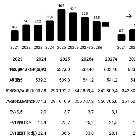
46,7
42,2
35,5
30,5
29,5
24,6
24,2
24,6
1,2
16,2
0,7
2021
2022
2023
2024
2025
2026e
2027e
2028e
2021
2022
2
2023
2024
2025
2026e
2027e
2028
2
2023
2024
2025
2026e
2027e
2028
0
153,00
Pris per aktie (SEK)
233,00
537,60
633,40
633,40
633,4
9
Aktier
537,5
539,2
539,8
541,2
541,2
541,
6
82 239,2
Börsvärde
125 637,8
290 192,2
342 809,4
342 809,4
342 809,
2
79 652,6
Rörelsevärde
125 374,3
291 610,9
356 787,2
356 706,0
351 528,
2
EV/S
1,5
2,0
3,7
3,7
3,1
2,
6
EV/EBITDA
12,1
14,9
25,7
25,2
21,5
18,
8
EV/EBIT (adj.)
18,5
22,4
36,6
33,8
28,1
23,