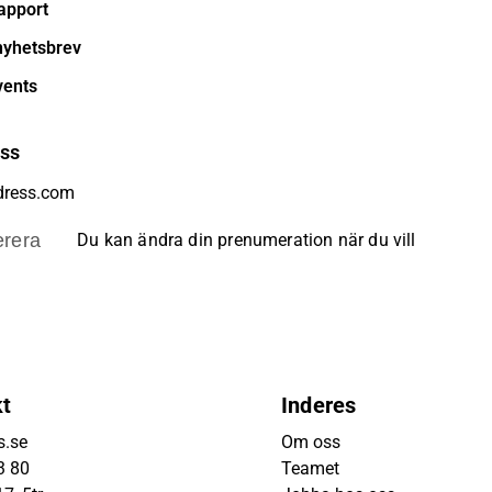
apport
nyhetsbrev
vents
ess
rera
Du kan ändra din prenumeration när du vill
kt
Inderes
s.se
Om oss
3 80
Teamet