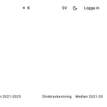
⌘ K
SV
Logga in
n 2021-2025
Direktavkastning
Median 2021-202