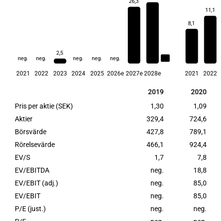
26,3
11,1
8,1
2,5
2,5
neg.
neg.
neg.
neg.
neg.
2021
2022
2023
2024
2025
2026e
2027e
2028e
2021
2022
2019
2020
2019
2020
Pris per aktie (SEK)
1,30
1,09
Aktier
329,4
724,6
Börsvärde
427,8
789,1
Rörelsevärde
466,1
924,4
EV/S
1,7
7,8
EV/EBITDA
neg.
18,8
EV/EBIT (adj.)
neg.
85,0
EV/EBIT
neg.
85,0
P/E (just.)
neg.
neg.