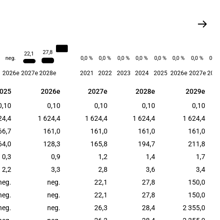
68,2
27,8
22,1
neg.
0,0 %
0,0 %
0,0 %
0,0 %
0,0 %
0,0 %
0,0 %
0,0 
2026e
2027e
2028e
2021
2022
2023
2024
2025
2026e
2027e
202
025
2026e
2027e
2028e
2029e
025
2026e
2027e
2028e
2029e
0,10
0,10
0,10
0,10
0,10
24,4
1 624,4
1 624,4
1 624,4
1 624,4
66,7
161,0
161,0
161,0
161,0
64,0
128,3
165,8
194,7
211,8
0,3
0,9
1,2
1,4
1,7
2,2
3,3
2,8
3,6
3,4
neg.
neg.
22,1
27,8
150,0
neg.
neg.
22,1
27,8
150,0
neg.
neg.
26,3
28,4
2 355,0