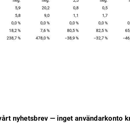
neg.
neg.
2,5
neg.
5,9
20,2
0,8
0,5
5,8
9,0
1,1
1,7
0,0 %
0,0 %
0,0 %
0,0 %
0
18,2 %
7,6 %
80,5 %
82,5 %
65
238,7 %
478,0 %
−38,9 %
−32,7 %
−46
 vårt nyhetsbrev — inget användarkonto k