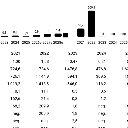
209,9
68,2
1,4
1,2
0,9
0,6
0,5
0,3
1,8
neg.
neg.
0,6
2023
2024
2025
2026e
2027e
2028e
2021
2022
2023
2024
2025
2021
2022
2023
2024
2
2021
2022
2023
2024
2
1,00
1,58
0,47
0,21
724,6
724,6
1 476,8
1 476,8
1 6
726,1
1 144,9
694,1
309,5
1
1 019,2
1 416,3
346,0
116,2
8,1
11,1
0,5
0,6
162,6
21,4
0,8
1,2
68,2
209,9
1,8
neg.
neg.
209,9
1,8
neg.
neg.
neg.
2,5
neg.