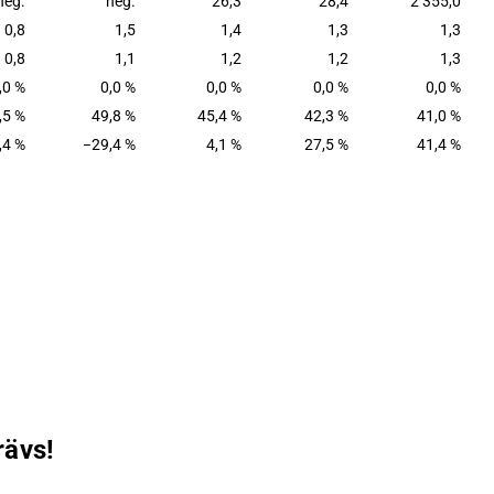
neg.
neg.
26,3
28,4
2 355,0
0,8
1,5
1,4
1,3
1,3
0,8
1,1
1,2
1,2
1,3
,0 %
0,0 %
0,0 %
0,0 %
0,0 %
,5 %
49,8 %
45,4 %
42,3 %
41,0 %
,4 %
−29,4 %
4,1 %
27,5 %
41,4 %
rävs!