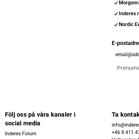
Morgonr
Inderes 
Nordic E
E-postadr
Prenume
Följ oss på våra kanaler i
Ta konta
social media
info@indere
+46 8 411 4
Inderes Forum