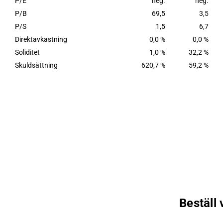
P/E
neg.
neg.
P/B
69,5
3,5
P/S
1,5
6,7
Direktavkastning
0,0 %
0,0 %
Soliditet
1,0 %
32,2 %
Skuldsättning
620,7 %
59,2 %
Beställ