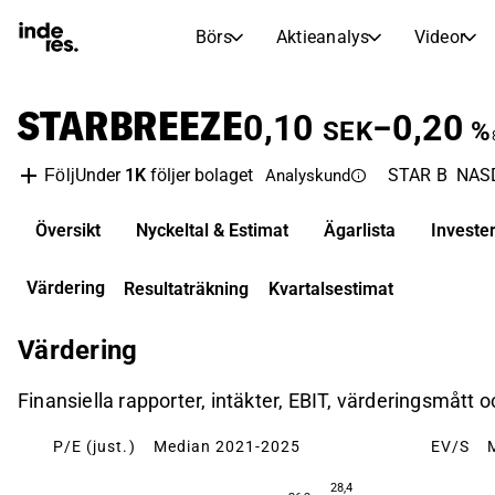
Börs
Aktieanalys
Videor
AKTIEMARKNADER
AKTIEFORSKNING
STARBREEZE
inderesTV
Aktiejämförelse
0,10
−0,20
SEK
%
Börs
Aktieanalys
Under
1K
följer bolaget
STAR B
NAS
Följ
Analyskund
Transkriptioner
Earnings Season
Morgonrapport
Artiklar
Översikt
Nyckeltal & Estimat
Ägarlista
Investe
Compound Interest Calculat
Börskalender
Portfölj
Värdering
Resultaträkning
Kvartalsestimat
Inderes modellportfölj
Värdering
Utdelningskalender
Kommande och tidigare utdelningar
Finansiella rapporter, intäkter, EBIT, värderingsmått 
P/E (just.)
Median 2021-2025
EV/S
28,4