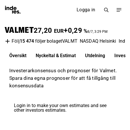
Logga in
VALMET
27,20
+0,29
EUR
%
8/7, 3:29 PM
15 474
följer bolaget
VALMT
NASDAQ Helsinki
Indus
Följ
Översikt
Nyckeltal & Estimat
Utdelning
Invest
Investerarkonsensus och prognoser för Valmet.
Spara dina egna prognoser för att få tillgång till
konsensusdata
Login in to make your own estimates and see
other investors estimates.