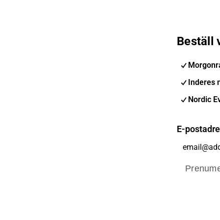
Beställ
Morgonr
Inderes 
Nordic E
E-postadr
Prenume