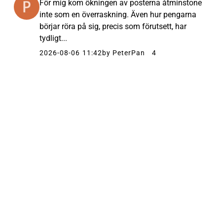
För mig kom ökningen av posterna åtminstone
inte som en överraskning. Även hur pengarna
börjar röra på sig, precis som förutsett, har
tydligt...
2026-08-06 11:42
by PeterPan
4