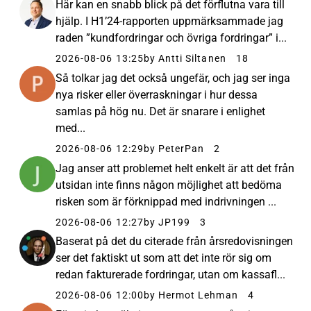
Här kan en snabb blick på det förflutna vara till
hjälp. I H1’24-rapporten uppmärksammade jag
raden ”kundfordringar och övriga fordringar” i...
2026-08-06 13:25
by Antti Siltanen
18
Så tolkar jag det också ungefär, och jag ser inga
nya risker eller överraskningar i hur dessa
samlas på hög nu. Det är snarare i enlighet
med...
2026-08-06 12:29
by PeterPan
2
Jag anser att problemet helt enkelt är att det från
utsidan inte finns någon möjlighet att bedöma
risken som är förknippad med indrivningen ...
2026-08-06 12:27
by JP199
3
Baserat på det du citerade från årsredovisningen
ser det faktiskt ut som att det inte rör sig om
redan fakturerade fordringar, utan om kassafl...
2026-08-06 12:00
by Hermot Lehman
4