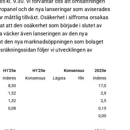
ti kl. 9.30. Vi förväntar oss att omsättningen
Gastropanel och de nya lanseringar som aviserades
ar måttlig tillväxt. Osäkerhet i siffrorna orsakas
at att den osäkerhet som började i slutet av
na väcker även lanseringen av den nya
samt den nya marknadsöppningen som bolaget
ansräkningssidan följer vi utvecklingen av
H1'25e
H1'25e
Konsensus
2025e
Inderes
Konsensus
Lägsta
Ylin
Inderes
8,30
17,0
1,52
2,9
1,32
2,5
0,08
0,15
0,00