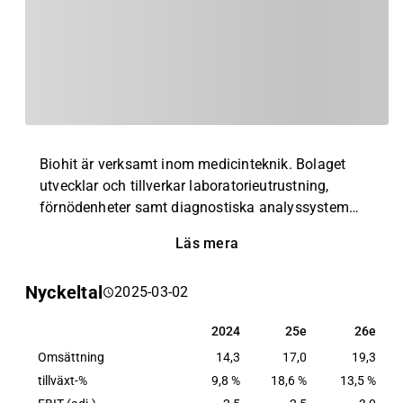
Biohit är verksamt inom medicinteknik. Bolaget
utvecklar och tillverkar laboratorieutrustning,
förnödenheter samt diagnostiska analyssystem
anpassade för forskning, vård och
Läs mera
industrilaboratorium. Utöver huvudverksamheten
erbjuds teknisk support, underhåll samt
Nyckeltal
2025-03-02
utbildningstjänster inom nämnt arbetsområde.
Störst verksamhet bedrivs inom den nordiska
2024
25e
26e
2024
25e
26e
marknaden. Bolaget har sitt huvudkontor i
Omsättning
Helsingfors.
14,3
17,0
19,3
tillväxt-%
9,8 %
18,6 %
13,5 %