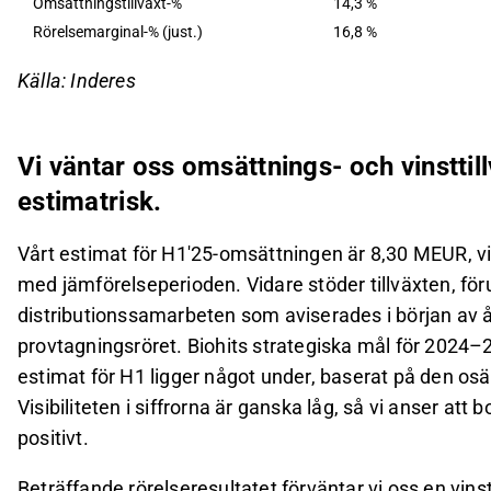
Omsättningstillväxt-%
14,3 %
Rörelsemarginal-% (just.)
16,8 %
Källa: Inderes
Vi väntar oss omsättnings- och vinsttil
estimatrisk.
Vårt estimat för H1'25-omsättningen är 8,30 MEUR, v
med jämförelseperioden. Vidare stöder tillväxten, för
distributionssamarbeten som aviserades i början av 
provtagningsröret. Biohits strategiska mål för 2024–20
estimat för H1 ligger något under, baserat på den os
Visibiliteten i siffrorna är ganska låg, så vi anser at
positivt.
Beträffande rörelseresultatet förväntar vi oss en vin