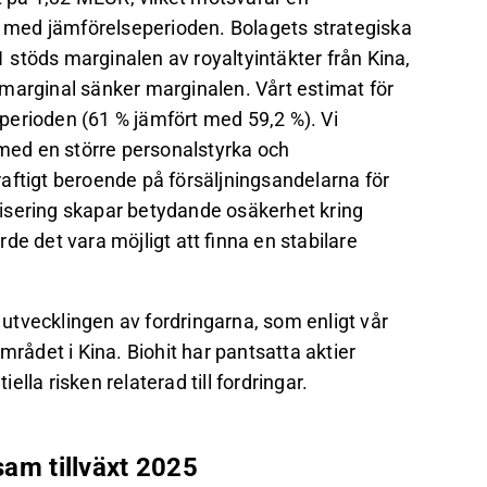
rt med jämförelseperioden. Bolagets strategiska
stöds marginalen av royaltyintäkter från Kina,
marginal sänker marginalen. Vårt estimat för
perioden (61 % jämfört med 59,2 %). Vi
 med en större personalstyrka och
kraftigt beroende på försäljningsandelarna för
isering skapar betydande osäkerhet kring
de det vara möjligt att finna en stabilare
tvecklingen av fordringarna, som enligt vår
sområdet i Kina. Biohit har pantsatta aktier
iella risken relaterad till fordringar.
sam tillväxt 2025