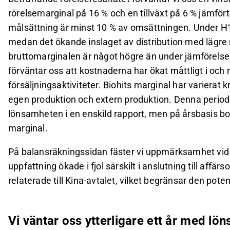
rörelsemarginal på 16 % och en tillväxt på 6 % jämfö
målsättning är minst 10 % av omsättningen. Under H1 
medan det ökande inslaget av distribution med lägre 
bruttomarginalen är något högre än under jämförelse
förväntar oss att kostnaderna har ökat måttligt i och
försäljningsaktiviteter. Biohits marginal har varierat 
egen produktion och extern produktion. Denna period
lönsamheten i en enskild rapport, men på årsbasis bor
marginal.
På balansräkningssidan fäster vi uppmärksamhet vid u
uppfattning ökade i fjol särskilt i anslutning till affär
relaterade till Kina-avtalet, vilket begränsar den potent
Vi väntar oss ytterligare ett år med lön