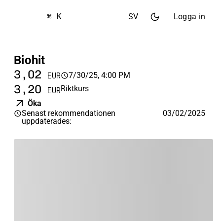
⌘ K
SV
Logga in
Biohit
3,02
7/30/25, 4:00 PM
EUR
3,20
Riktkurs
EUR
Öka
Senast rekommendationen
03/02/2025
uppdaterades
: