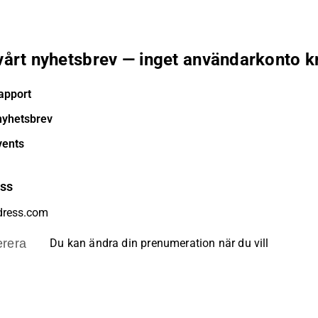
 vårt nyhetsbrev — inget användarkonto k
apport
nyhetsbrev
vents
ess
rera
Du kan ändra din prenumeration när du vill