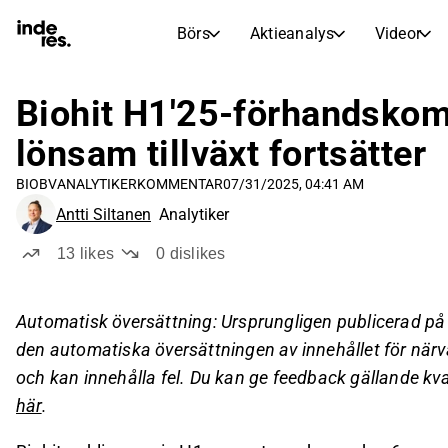
Börs
Aktieanalys
Videor
AKTIEMARKNADER
AKTIEFORSKNING
inderesTV
Aktiejämförelse
Biohit H1'25-förhandskom
Börs
Aktieanalys
lönsam tillväxt fortsätter
Transkriptioner
Earnings Season
BIOBV
ANALYTIKERKOMMENTAR
07/31/2025, 04:41 AM
Morgonrapport
Artiklar
Antti Siltanen
Analytiker
Compound Interest Calculat
Börskalender
Portfölj
13
likes
0
dislikes
Inderes modellportfölj
Utdelningskalender
Automatisk översättning: Ursprungligen publicerad på
Kommande och tidigare utdelningar
den automatiska översättningen av innehållet för när
och kan innehålla fel. Du kan ge feedback gällande kva
här
.