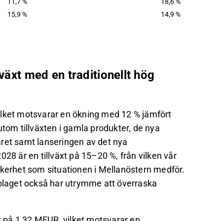
11,7 %
18,6 %
15,9 %
14,9 %
lväxt med en traditionellt hög
ilket motsvarar en ökning med 12 % jämfört
utom tillväxten i gamla produkter, de nya
året samt lanseringen av det nya
28 är en tillväxt på 15–20 %, från vilken vår
äkerhet som situationen i Mellanöstern medför.
t bolaget också har utrymme att överraska
st på 1,32 MEUR, vilket motsvarar en