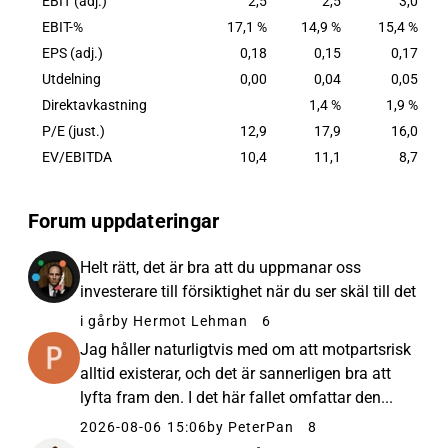
EBIT (adj.)
2,5
2,5
3,0
EBIT-%
17,1 %
14,9 %
15,4 %
EPS (adj.)
0,18
0,15
0,17
Utdelning
0,00
0,04
0,05
Direktavkastning
1,4 %
1,9 %
P/E (just.)
12,9
17,9
16,0
EV/EBITDA
10,4
11,1
8,7
Forum uppdateringar
Helt rätt, det är bra att du uppmanar oss
investerare till försiktighet när du ser skäl till det
i går
by Hermot Lehman
6
Jag håller naturligtvis med om att motpartsrisk
alltid existerar, och det är sannerligen bra att
lyfta fram den. I det här fallet omfattar den...
2026-08-06 15:06
by PeterPan
8