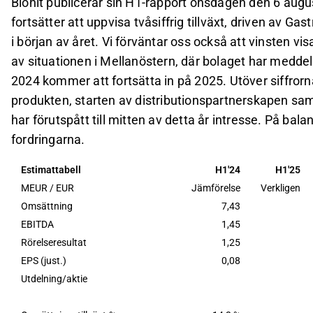
Biohit publicerar sin H1-rapport onsdagen den 6 augus
fortsätter att uppvisa tvåsiffrig tillväxt, driven av 
i början av året. Vi förväntar oss också att vinsten vis
av situationen i Mellanöstern, där bolaget har meddel
2024 kommer att fortsätta in på 2025. Utöver siffror
produkten, starten av distributionspartnerskapen 
har förutspått till mitten av detta år intresse. På bal
fordringarna.
Estimattabell
H1'24
H1'25
MEUR / EUR
Jämförelse
Verkligen
Omsättning
7,43
EBITDA
1,45
Rörelseresultat
1,25
EPS (just.)
0,08
Utdelning/aktie