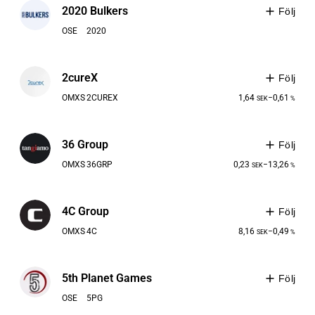
2020 Bulkers
Följ
OSE
2020
2cureX
Följ
OMXS
2CUREX
1,64
−0,61
SEK
%
36 Group
Följ
OMXS
36GRP
0,23
−13,26
SEK
%
4C Group
Följ
OMXS
4C
8,16
−0,49
SEK
%
5th Planet Games
Följ
OSE
5PG