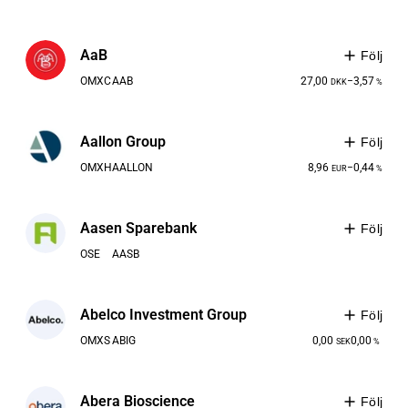
AaB
Följ
OMXC
AAB
27,00
−3,57
DKK
%
Aallon Group
Följ
OMXH
AALLON
8,96
−0,44
EUR
%
Aasen Sparebank
Följ
OSE
AASB
Abelco Investment Group
Följ
OMXS
ABIG
0,00
0,00
SEK
%
Abera Bioscience
Följ