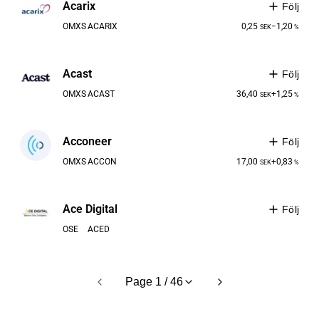
Acarix
Följ
OMXS
ACARIX
0,25
−1,20
SEK
%
Acast
Följ
OMXS
ACAST
36,40
+1,25
SEK
%
Acconeer
Följ
OMXS
ACCON
17,00
+0,83
SEK
%
Ace Digital
Följ
OSE
ACED
Page 1 / 46