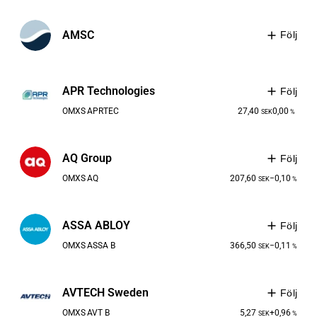
AMSC
Följ
APR Technologies
Följ
OMXS
APRTEC
27,40
0,00
SEK
%
AQ Group
Följ
OMXS
AQ
207,60
−0,10
SEK
%
ASSA ABLOY
Följ
OMXS
ASSA B
366,50
−0,11
SEK
%
AVTECH Sweden
Följ
OMXS
AVT B
5,27
+0,96
SEK
%