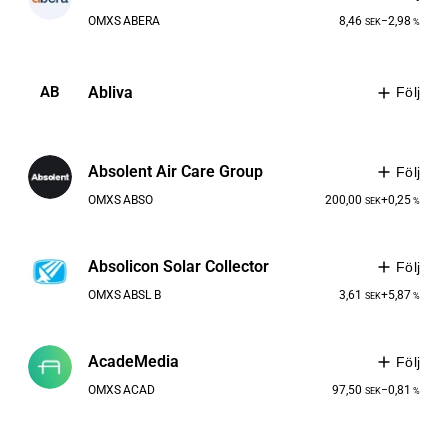
OMXS
ABERA
8,46
−2,98
SEK
%
Abliva
AB
Följ
Absolent Air Care Group
Följ
OMXS
ABSO
200,00
+0,25
SEK
%
Absolicon Solar Collector
Följ
OMXS
ABSL B
3,61
+5,87
SEK
%
AcadeMedia
Följ
OMXS
ACAD
97,50
−0,81
SEK
%