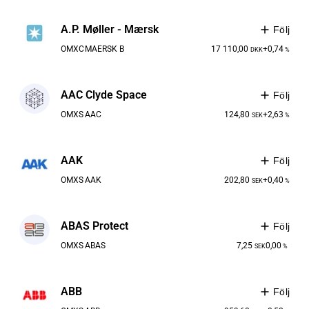
A.P. Møller - Mærsk
Följ
OMXC
MAERSK B
17 110,00
+0,74
DKK
%
AAC Clyde Space
Följ
OMXS
AAC
124,80
+2,63
SEK
%
AAK
Följ
OMXS
AAK
202,80
+0,40
SEK
%
ABAS Protect
Följ
OMXS
ABAS
7,25
0,00
SEK
%
ABB
Följ