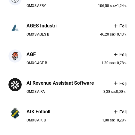
OMXS
AFRY
106,50
+1,24
SEK
%
AGES Industri
Följ
OMXS
AGES B
46,20
+0,43
SEK
%
AGF
Följ
OMXC
AGF B
1,30
+0,78
DKK
%
AI Revenue Assistant Software
Följ
OMXS
AIRA
3,38
0,00
SEK
%
AIK Fotboll
Följ
OMXS
AIK B
1,80
−0,28
SEK
%