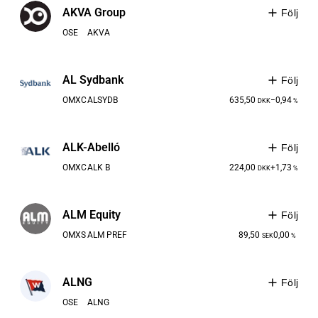
AKVA Group
Följ
OSE
AKVA
AL Sydbank
Följ
OMXC
ALSYDB
635,50
−0,94
DKK
%
ALK-Abelló
Följ
OMXC
ALK B
224,00
+1,73
DKK
%
ALM Equity
Följ
OMXS
ALM PREF
89,50
0,00
SEK
%
ALNG
Följ
OSE
ALNG