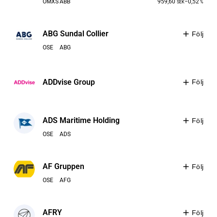
OMXS
ABB
959,60
−0,52
SEK
%
ABG Sundal Collier
Följ
OSE
ABG
ADDvise Group
Följ
ADS Maritime Holding
Följ
OSE
ADS
AF Gruppen
Följ
OSE
AFG
AFRY
Följ