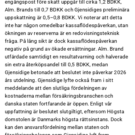
engångspost före skatt uppgår till cirka 1,2 BDKK,
Alm. Brands till 0,7 BDKK och Gjensidiges preliminära
uppskattning är 0,5–0,8 BDKK. Vi noterar att detta
inte har någon omedelbar kassaflödespåverkan, utan
ökningen av reserverna är en redovisningsteknisk
fråga. På lång sikt är dock kassaflödespåverkan
negativ på grund av ökade ersättningar. Alm. Brand
utfärdade samtidigt en resultatvarning och halverade
sin extra återköpsandel till 0,5 BDKK, medan
Gjensidige betonade att beslutet inte påverkar 2026
års utdelning. Gjensidige lyfte också fram i sitt
meddelande att den slutliga fördelningen av
kostnaderna mellan försäkringsbranschen och
danska staten fortfarande är öppen. Enligt vår
uppfattning är beslutet slutgiltigt, eftersom Högsta
domstolen är Danmarks högsta rättsinstans. Dock
kan den ansvarsfördelning mellan staten och