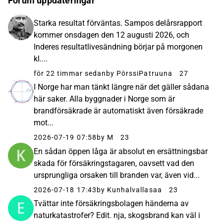
Forum uppdateringar
Starka resultat förväntas. Sampos delårsrapport
kommer onsdagen den 12 augusti 2026, och
Inderes resultatlivesändning börjar på morgonen
kl....
för 22 timmar sedan
by PörssiPatruuna
27
I Norge har man tänkt längre när det gäller sådana
här saker. Alla byggnader i Norge som är
brandförsäkrade är automatiskt även försäkrade
mot...
2026-07-19 07:58
by M
23
En sådan öppen låga är absolut en ersättningsbar
skada för försäkringstagaren, oavsett vad den
ursprungliga orsaken till branden var, även vid...
2026-07-18 17:43
by Kunhalvallasaa
23
Tvättar inte försäkringsbolagen händerna av
naturkatastrofer? Edit. nja, skogsbrand kan väl i