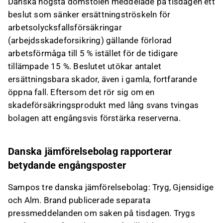
Sampos utdelning, och det slutliga beloppet
Danska högsta domstolen meddelade på tisdagen ett
kan bli lägre än den preliminära
beslut som sänker ersättningströskeln för
uppskattningen.
arbetsolycksfallsförsäkringar
(arbejdsskadeforsikring) gällande förlorad
Detta innehåll är skapat av AI. Du kan lämna feedback
arbetsförmåga till 5 % istället för de tidigare
om det på Inderes
forum
.
tillämpade 15 %. Beslutet utökar antalet
ersättningsbara skador, även i gamla, fortfarande
öppna fall. Eftersom det rör sig om en
skadeförsäkringsprodukt med lång svans tvingas
bolagen att engångsvis förstärka reserverna.
Danska jämförelsebolag rapporterar
betydande engångsposter
Sampos tre danska jämförelsebolag: Tryg, Gjensidige
och Alm. Brand publicerade separata
pressmeddelanden om saken på tisdagen. Trygs