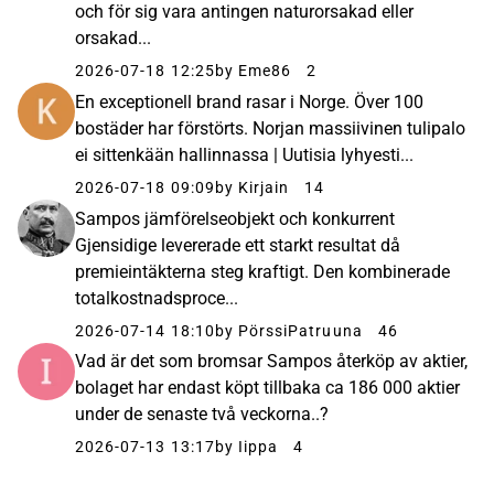
och för sig vara antingen naturorsakad eller
orsakad...
2026-07-18 12:25
by Eme86
2
En exceptionell brand rasar i Norge. Över 100
bostäder har förstörts. Norjan massiivinen tulipalo
ei sittenkään hallinnassa | Uutisia lyhyesti...
2026-07-18 09:09
by Kirjain
14
Sampos jämförelseobjekt och konkurrent
Gjensidige levererade ett starkt resultat då
premieintäkterna steg kraftigt. Den kombinerade
totalkostnadsproce...
2026-07-14 18:10
by PörssiPatruuna
46
Vad är det som bromsar Sampos återköp av aktier,
bolaget har endast köpt tillbaka ca 186 000 aktier
under de senaste två veckorna..?
2026-07-13 13:17
by Iippa
4