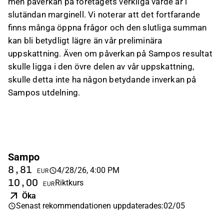
men påverkan på företagets verkliga värde är i
slutändan marginell. Vi noterar att det fortfarande
finns många öppna frågor och den slutliga summan
kan bli betydligt lägre än vår preliminära
uppskattning. Även om påverkan på Sampos resultat
skulle ligga i den övre delen av vår uppskattning,
skulle detta inte ha någon betydande inverkan på
Sampos utdelning.
Sampo
8,81
4/28/26, 4:00 PM
EUR
10,00
Riktkurs
EUR
Öka
Senast rekommendationen uppdaterades
:
02/05