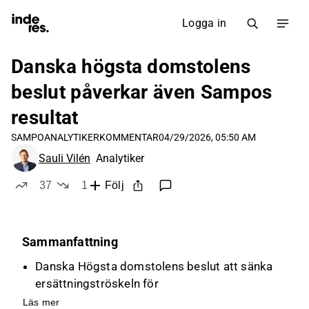
Logga in
Danska högsta domstolens
beslut påverkar även Sampos
resultat
SAMPO
ANALYTIKERKOMMENTAR
04/29/2026, 05:50 AM
Sauli Vilén
Analytiker
37
1
Följ
likes
dislike
Sammanfattning
Danska Högsta domstolens beslut att sänka
ersättningströskeln för
arbetsolycksfallsförsäkringar leder till
Läs mer