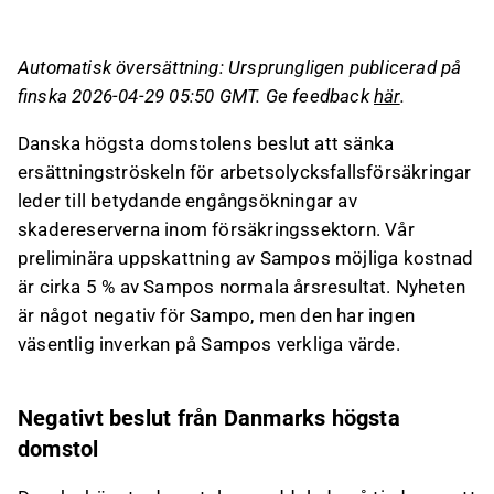
betydande engångshöjningar av avsättningar
inom försäkringssektorn, vilket påverkar
Automatisk översättning: Ursprungligen publicerad på
Sampos resultat med cirka 5 % av deras
finska 2026-04-29 05:50 GMT. Ge feedback
här
.
normala årsresultat.
Sampos danska jämförelsebolag, Tryg,
Danska högsta domstolens beslut att sänka
Gjensidige och Alm. Brand, rapporterar
ersättningströskeln för arbetsolycksfallsförsäkringar
betydande engångsposter, men dessa har
leder till betydande engångsökningar av
ingen omedelbar kassaflödespåverkan utan är
skadereserverna inom försäkringssektorn. Vår
redovisningstekniska frågor.
preliminära uppskattning av Sampos möjliga kostnad
Sampo är exponerat mot den danska
är cirka 5 % av Sampos normala årsresultat. Nyheten
arbetsolycksfallsförsäkringen genom
är något negativ för Sampo, men den har ingen
Topdanmark, och den preliminära kostnaden
väsentlig inverkan på Sampos verkliga värde.
uppskattas till 0,7–1,0 BDKK före skatt, vilket
är marginellt negativt för Sampos verkliga
värde.
Negativt beslut från Danmarks högsta
Trots den potentiella påverkan på resultatet
domstol
förväntas ingen betydande inverkan på