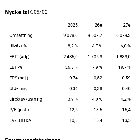
bolaget motor- och hemförsäkringar för
Nyckeltal
05/02
privatpersoner. Koncernen består av If P&C,
Topdanmark, Hastings och moderbolaget Sampo.
2025
26e
27e
2025
26e
27e
Sampo grundades år 1909 och har sitt huvudkontor i
Omsättning
9 078,0
9 507,7
10 079,3
Helsingfors, Finland.
tillväxt-%
8,2 %
4,7 %
6,0 %
EBIT (adj.)
2 436,0
1 705,3
1 883,0
EBIT-%
26,8 %
17,9 %
18,7 %
EPS (adj.)
0,74
0,52
0,59
Utdelning
0,36
0,38
0,40
Direktavkastning
3,9 %
4,0 %
4,2 %
P/E (just.)
12,5
18,6
16,4
EV/EBITDA
10,8
15,4
13,5