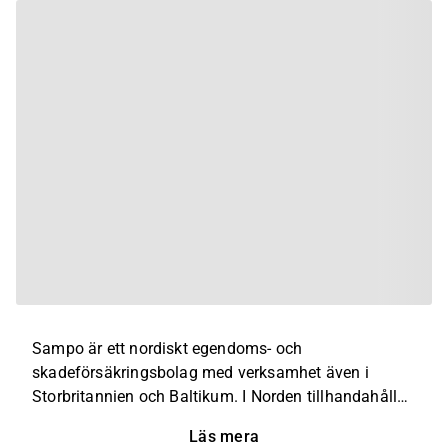
Sampo är ett nordiskt egendoms- och
skadeförsäkringsbolag med verksamhet även i
Storbritannien och Baltikum. I Norden tillhandahåller
Sampo försäkringstjänster i alla länder,
Läs mera
kundsegment och produkter. I Storbritannien erbjuder