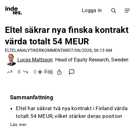
Logga in
Eltel säkrar nya finska kontrakt
värda totalt 54 MEUR
ELTEL
ANALYTIKERKOMMENTAR
07/06/2026, 06:13 AM
Lucas Mattsson
Head of Equity Research, Sweden
8
0
Följ
likes
dislikes
Sammanfattning
Eltel har säkrat två nya kontrakt i Finland värda
totalt 54 MEUR, vilket stärker deras position
inom det finska Power-segmentet.
Läs mer
Det största kontraktet, värt 34 MEUR, är för