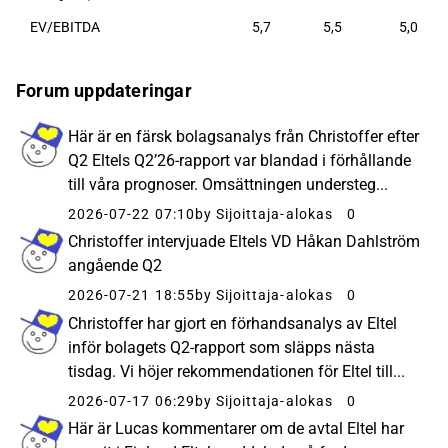
EV/EBITDA
5,7
5,5
5,0
Forum uppdateringar
Här är en färsk bolagsanalys från Christoffer efter
Q2 Eltels Q2’26-rapport var blandad i förhållande
till våra prognoser. Omsättningen understeg...
2026-07-22 07:10
by Sijoittaja-alokas
0
Christoffer intervjuade Eltels VD Håkan Dahlström
angående Q2
2026-07-21 18:55
by Sijoittaja-alokas
0
Christoffer har gjort en förhandsanalys av Eltel
inför bolagets Q2-rapport som släpps nästa
tisdag. Vi höjer rekommendationen för Eltel till...
2026-07-17 06:29
by Sijoittaja-alokas
0
Här är Lucas kommentarer om de avtal Eltel har