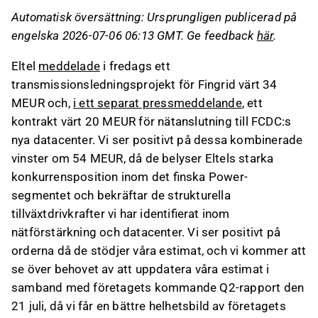
byggandet av kraftledningar för Fingrid och är
Automatisk översättning: Ursprungligen publicerad på
det största i Eltels historia i Finland.
engelska 2026-07-06 06:13 GMT. Ge feedback
här
.
Ett separat kontrakt på 20 MEUR gäller
nätanslutningen till FCDC:s datacenter, vilket
Eltel
meddelade
i fredags ett
stärker Eltels ställning på den växande
transmissionsledningsprojekt för Fingrid värt 34
datacentermarknaden.
MEUR och,
i ett separat pressmeddelande
, ett
Analytiker ser positivt på dessa kontrakt och
kontrakt värt 20 MEUR för nätanslutning till FCDC:s
kommer att överväga att uppdatera sina
nya datacenter. Vi ser positivt på dessa kombinerade
estimat efter Eltels Q2-rapport den 21 juli.
vinster om 54 MEUR, då de belyser Eltels starka
konkurrensposition inom det finska Power-
Detta innehåll är skapat av AI. Du kan lämna feedback
segmentet och bekräftar de strukturella
om det på Inderes
forum
.
tillväxtdrivkrafter vi har identifierat inom
nätförstärkning och datacenter. Vi ser positivt på
orderna då de stödjer våra estimat, och vi kommer att
se över behovet av att uppdatera våra estimat i
samband med företagets kommande Q2-rapport den
21 juli, då vi får en bättre helhetsbild av företagets