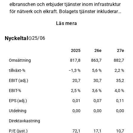
elbranschen och erbjuder tjänster inom infrastruktur
för nätverk och elkraft. Bolagets tjänster inkluderar
installation, underhåll och projektledning för
Läs mera
telekommunikation och elnät. Verksamheten riktar
sig till företag och offentliga institutioner i Europa.
Nyckeltal
25/06
Eltel grundades 2001 och har sitt huvudkontor i
Stockholm.
2025
26e
27e
2025
26e
27e
Omsättning
817,8
863,7
882,7
tillväxt-%
−1,3 %
5,6 %
2,2 %
EBIT (adj.)
20,7
30,7
35,2
EBIT-%
2,5 %
3,6 %
4,0 %
EPS (adj.)
0,01
0,07
0,11
Utdelning
0,00
0,00
0,00
Direktavkastning
P/E (just.)
72,1
17,1
10,7