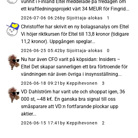
vunnit i Finland Eltel meddelade på fredagen om
ett kraftledningsprojekt värt 34 MEUR för Fingrid...
2026-07-06 06:26
by Sijoittaja-alokas
1
Christoffer har skrivit en ny bolagsanalys om Eltel
Vi höjer riktkursen för Eltel till 13,8 kronor (tidigare
11,2 kronor). Uppgången speglar...
2026-06-25 05:42
by Sijoittaja-alokas
0
Nu har även CFO varit på köpsidan: Insiders –
Eltel Det skapar sannerligen ett bra förtroende för
vändningen när även övriga i insynsställning...
2026-06-18 09:21
by Keppihevonen
3
VD Dahlström har varit ute och shoppat igen, 36
000 st, ~48 k€. En ganska bra signal till oss
småsparare att VD:n fortfarande plockar upp
aktier...
2026-06-15 17:41
by Keppihevonen
2