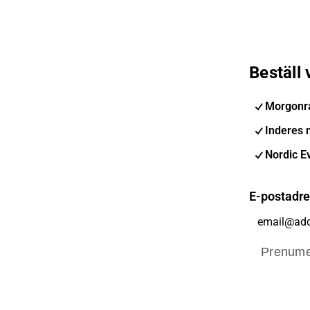
Beställ
Morgonr
Inderes 
Nordic E
E-postadr
Prenume