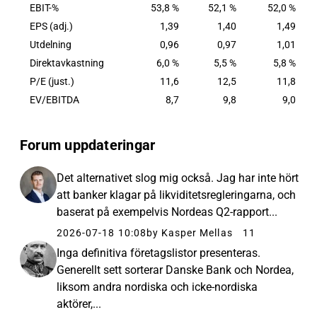
EBIT-%
53,8 %
52,1 %
52,0 %
EPS (adj.)
1,39
1,40
1,49
Utdelning
0,96
0,97
1,01
Direktavkastning
6,0 %
5,5 %
5,8 %
P/E (just.)
11,6
12,5
11,8
EV/EBITDA
8,7
9,8
9,0
Forum uppdateringar
Det alternativet slog mig också. Jag har inte hört
att banker klagar på likviditetsregleringarna, och
baserat på exempelvis Nordeas Q2-rapport...
2026-07-18 10:08
by Kasper Mellas
11
Inga definitiva företagslistor presenteras.
Generellt sett sorterar Danske Bank och Nordea,
liksom andra nordiska och icke-nordiska
aktörer,...