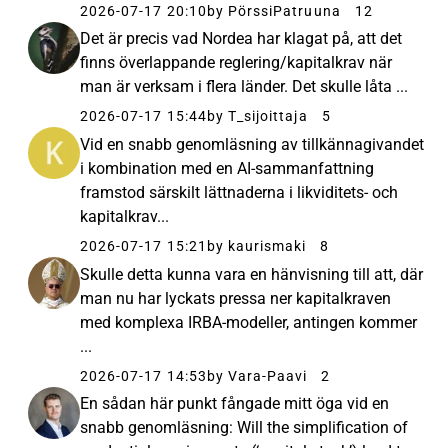
2026-07-17 20:10
by PörssiPatruuna
12
Det är precis vad Nordea har klagat på, att det
finns överlappande reglering/kapitalkrav när
man är verksam i flera länder. Det skulle låta ...
2026-07-17 15:44
by T_sijoittaja
5
Vid en snabb genomläsning av tillkännagivandet
i kombination med en AI-sammanfattning
framstod särskilt lättnaderna i likviditets- och
kapitalkrav...
2026-07-17 15:21
by kaurismaki
8
Skulle detta kunna vara en hänvisning till att, där
man nu har lyckats pressa ner kapitalkraven
med komplexa IRBA-modeller, antingen kommer
...
2026-07-17 14:53
by Vara-Paavi
2
En sådan här punkt fångade mitt öga vid en
snabb genomläsning: Will the simplification of