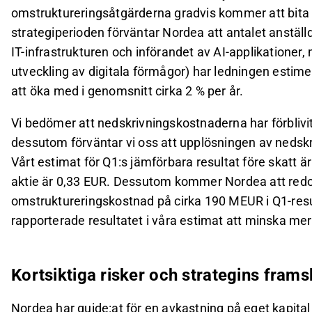
omstruktureringsåtgärderna gradvis kommer att bita 
strategiperioden förväntar Nordea att antalet anställd
IT-infrastrukturen och införandet av AI-applikationer,
utveckling av digitala förmågor) har ledningen estim
att öka med i genomsnitt cirka 2 % per år.
Vi bedömer att nedskrivningskostnaderna har förblivi
dessutom förväntar vi oss att upplösningen av nedskr
Vårt estimat för Q1:s jämförbara resultat före skatt 
aktie är 0,33 EUR. Dessutom kommer Nordea att redo
omstruktureringskostnad på cirka 190 MEUR i Q1-res
rapporterade resultatet i våra estimat att minska mer 
Kortsiktiga risker och strategins frams
Nordea har guide:at för en avkastning på eget kapita