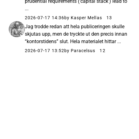
prudential requirements (‘capital stack’) lead to
...
2026-07-17 14:36
by Kasper Mellas
13
Jag trodde redan att hela publiceringen skulle
skjutas upp, men de tryckte ut den precis innan
“kontorstidens” slut. Hela materialet hittar ...
2026-07-17 13:52
by Paracelsus
12