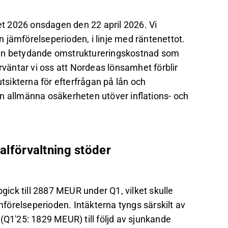
let 2026 onsdagen den 22 april 2026. Vi
ån jämförelseperioden, i linje med räntenettot.
 en betydande omstruktureringskostnad som
rväntar vi oss att Nordeas lönsamhet förblir
utsikterna för efterfrågan på lån och
 den allmänna osäkerheten utöver inflations- och
talförvaltning stöder
pgick till 2887 MEUR under Q1, vilket skulle
örelseperioden. Intäkterna tyngs särskilt av
(Q1'25: 1829 MEUR) till följd av sjunkande