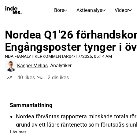
Börs
Aktieanalys
Videor
AKTIEMARKNADER
AKTIEFORSKNING
inderesTV
Aktiejämförelse
Nordea Q1'26 förhandsko
Börs
Aktieanalys
Engångsposter tynger i öv
Transkriptioner
Earnings Season
NDA FI
ANALYTIKERKOMMENTAR
04/17/2026, 05:14 AM
Morgonrapport
Artiklar
Kasper Mellas
Analytiker
Compound Interest Calculat
Börskalender
Portfölj
40
likes
2
dislikes
Inderes modellportfölj
Utdelningskalender
Sammanfattning
Kommande och tidigare utdelningar
Nordea förväntas rapportera minskade totala rör
grund av ett lägre räntenetto som förutspås sjun
Läs mer
Nettoprovisionsintäkterna förväntas öka till 83