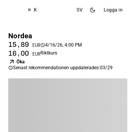
⌘ K
SV
Logga in
Nordea
15,89
4/16/26, 4:00 PM
EUR
16,00
Riktkurs
EUR
Öka
Senast rekommendationen uppdaterades
:
03/29