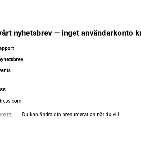
 vårt nyhetsbrev — inget användarkonto k
apport
nyhetsbrev
vents
ess
rera
Du kan ändra din prenumeration när du vill