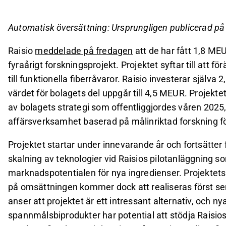
bolagets del.
Projektet, som startar under innevarande år och på
Automatisk översättning: Ursprungligen publicerad p
genomförandet av bolagets strategi för att utve
Raisio
meddelade på fredagen
att de har fått 1,8 MEU
De kommersiella fördelarna och effekterna på om
fyraårigt forskningsprojekt. Projektet syftar till att
senare, sannolikt tidigast i slutet av årtiondet.
till funktionella fiberråvaror. Raisio investerar själva 
Detta innehåll är skapat av AI. Du kan lämna feedback om 
värdet för bolagets del uppgår till 4,5 MEUR. Projekte
av bolagets strategi som offentliggjordes våren 2025, 
affärsverksamhet baserad på målinriktad forskning för 
Projektet startar under innevarande år och fortsätter 
skalning av teknologier vid Raisios pilotanläggning so
marknadspotentialen för nya ingredienser. Projektets 
på omsättningen kommer dock att realiseras först senar
anser att projektet är ett intressant alternativ, och ny
spannmålsbiprodukter har potential att stödja Raisios