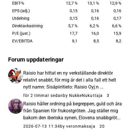
EBIT-%
12,7 %
13,1 %
12,9 %
EPS (adj.)
0,15
0,16
0,16
Utdelning
0,15
0,16
0,17
Direktavkastning
5,7 %
6,2 %
6,6 %
P/E (just.)
17,7
16,0
15,9
EV/EBITDA
9,1
8,5
8,2
Forum uppdateringar
Raisio har hittat en ny verkställande direktör
relativt snabbt, för mig är det i alla fall ett helt
nytt namn: Sisäpiiritieto: Raisio Oyj:n ...
för 2 timmar sedan
by NukkeNukuttaja
3
Raisio håller ordning på begreppen, guld och ära
från Spanien för frukostgröten. Jag ställer mig
bakom den iberiska synen, Elovena snabbgröt...
2026-07-13 11:34
by veronmaksaja
20