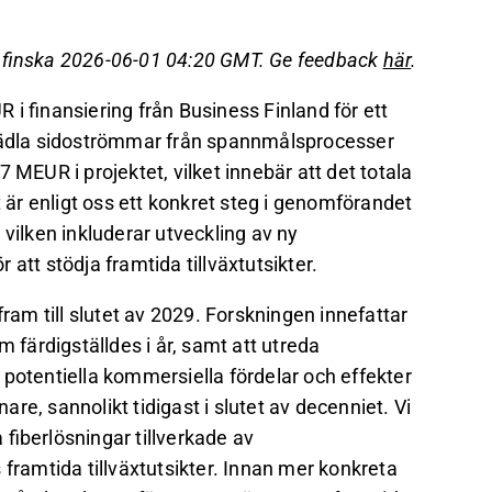
går till slutet av 2029, är ett konkret steg i
å finska 2026-06-01 04:20 GMT. Ge feedback
här
.
ckla nya affärsområden.
R i finansiering från Business Finland för ett
sättningen förväntas realiseras först
 förädla sidoströmmar från spannmålsprocesser
2,7 MEUR i projektet, vilket innebär att det totala
det på Inderes
forum
.
t är enligt oss ett konkret steg i genomförandet
vilken inkluderar utveckling av ny
att stödja framtida tillväxtutsikter.
fram till slutet av 2029. Forskningen innefattar
m färdigställdes i år, samt att utreda
potentiella kommersiella fördelar och effekter
e, sannolikt tidigast i slutet av decenniet. Vi
a fiberlösningar tillverkade av
 framtida tillväxtutsikter. Innan mer konkreta