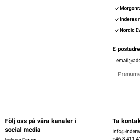
Morgonr
Inderes 
Nordic E
E-postadr
Prenume
Följ oss på våra kanaler i
Ta konta
social media
info@indere
+46 8 411 4