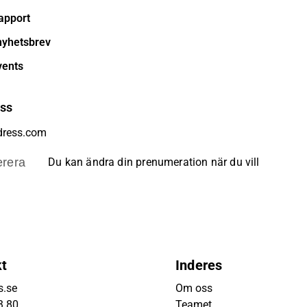
apport
nyhetsbrev
vents
ess
rera
Du kan ändra din prenumeration när du vill
kt
Inderes
s.se
Om oss
3 80
Teamet