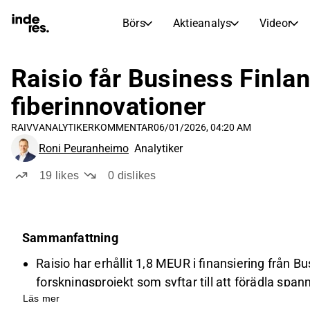
Börs
Aktieanalys
Videor
AKTIEMARKNADER
AKTIEFORSKNING
inderesTV
Aktiejämförelse
Raisio får Business Finlan
Börs
Aktieanalys
fiberinnovationer
Transkriptioner
Earnings Season
RAIVV
ANALYTIKERKOMMENTAR
06/01/2026, 04:20 AM
Morgonrapport
Artiklar
Roni Peuranheimo
Analytiker
Compound Interest Calculat
Börskalender
Portfölj
19
likes
0
dislikes
Inderes modellportfölj
Utdelningskalender
Sammanfattning
Kommande och tidigare utdelningar
Raisio har erhållit 1,8 MEUR i finansiering från Bu
forskningsprojekt som syftar till att förädla spann
Läs mer
Raisio investerar själva 2,7 MEUR i projektet, vilk