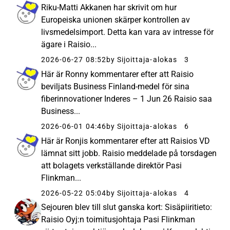
Riku-Matti Akkanen har skrivit om hur
Europeiska unionen skärper kontrollen av
livsmedelsimport. Detta kan vara av intresse för
ägare i Raisio...
2026-06-27 08:52
by Sijoittaja-alokas
3
Här är Ronny kommentarer efter att Raisio
beviljats Business Finland-medel för sina
fiberinnovationer Inderes – 1 Jun 26 Raisio saa
Business...
2026-06-01 04:46
by Sijoittaja-alokas
6
Här är Ronjis kommentarer efter att Raisios VD
lämnat sitt jobb. Raisio meddelade på torsdagen
att bolagets verkställande direktör Pasi
Flinkman...
2026-05-22 05:04
by Sijoittaja-alokas
4
Sejouren blev till slut ganska kort: Sisäpiiritieto:
Raisio Oyj:n toimitusjohtaja Pasi Flinkman