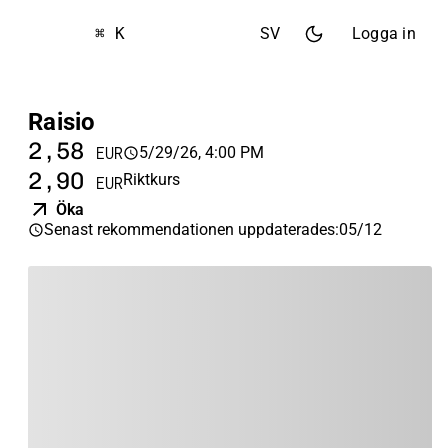
⌘ K
SV
Logga in
Raisio
2,58
5/29/26, 4:00 PM
EUR
2,90
Riktkurs
EUR
Öka
Senast rekommendationen uppdaterades
:
05/12