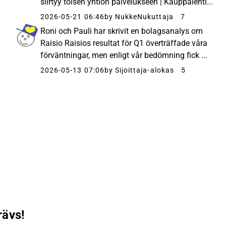
siirtyy toisen yhtiön palvelukseen | Kauppalehti...
2026-05-21 06:46
by NukkeNukuttaja
7
Roni och Pauli har skrivit en bolagsanalys om
Raisio Raisios resultat för Q1 överträffade våra
förväntningar, men enligt vår bedömning fick ...
2026-05-13 07:06
by Sijoittaja-alokas
5
rävs!