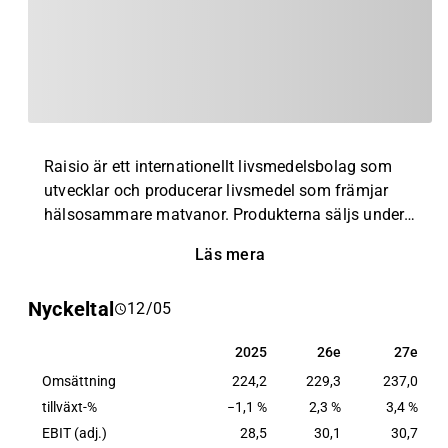
Raisio är ett internationellt livsmedelsbolag som
utvecklar och producerar livsmedel som främjar
hälsosammare matvanor. Produkterna säljs under
olika varumärken, såsom Benecol®, Elovena®,
Läs mera
Torino®, Sunnuntai® och Nalle®. Raisios
viktigaste marknader inkluderar Finland,
Nyckeltal
12/05
Storbritannien, Irland och Polen, och bolaget
expanderar till utvalda europeiska marknader.
2025
26e
27e
2025
26e
27e
Bolaget grundades 1939 och har sitt huvudkontor i
Omsättning
Reso, Finland.
224,2
229,3
237,0
tillväxt-%
−1,1 %
2,3 %
3,4 %
EBIT (adj.)
28,5
30,1
30,7