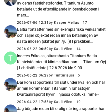
av deras fastighetsfonder. Titanium Asunto
betalade ut de eftersläpande inlösenbeloppen i
mars...
2026-07-06 12:31
by Kasper Mellas
17
Baltia fortsätter med sin exemplariska verksamhet
och säljer objektet redan innan betalningen av
nästa inlösen (skiftet juni/juli)! I praktiken...
2026-06-22 06:59
by Sauli Vilen
14
Inderes Erikoissijoitusrahasto Titanium Baltia
Kiinteistö toteutti kiinteistökaupan -... Titanium Oyj
| Lehdistötiedote | 22.6.2026 klo 9.00...
2026-06-22 06:29
by Tunturisusi
5
Där kom rapporterna till slut under kvällen och här
är min kommentar: Titaniumin rahastojen
kvartaaliraportit hyvin linjassa odotuksiimme - ...
2026-04-22 17:58
by Sauli Vilen
10
Jag började redan bli orolig när inga rapporter har