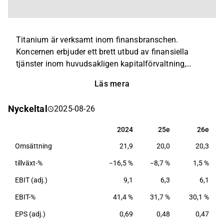
Titanium är verksamt inom finansbranschen.
Koncernen erbjuder ett brett utbud av finansiella
tjänster inom huvudsakligen kapitalförvaltning,
lånefinansiering samt pension. Inom koncernen
Läs mera
förvaltas även ett flertal investeringsfonder och
strukturerade finansiella produkter. Titanium
Nyckeltal
2025-08-26
grundades ursprungligen år 2009 och har sitt
huvudkontor i Helsingfors.
2024
25e
26e
2024
25e
26e
Omsättning
21,9
20,0
20,3
tillväxt-%
−16,5 %
−8,7 %
1,5 %
EBIT (adj.)
9,1
6,3
6,1
EBIT-%
41,4 %
31,7 %
30,1 %
EPS (adj.)
0,69
0,48
0,47