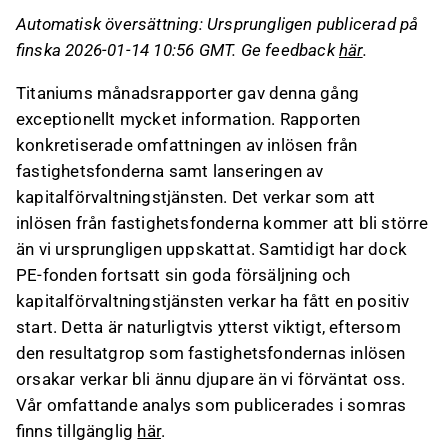
båda minskat sitt eget kapital på grund av
Automatisk översättning: Ursprungligen publicerad på
inlösenbetalningar, och båda fonderna planerar
finska 2026-01-14 10:56 GMT. Ge feedback
här
.
att sälja tillgångar för att finansiera framtida
inlösen.
Titaniums månadsrapporter gav denna gång
PE-fonden har ökat i storlek och visat positiv
exceptionellt mycket information. Rapporten
utveckling, men dess avgiftsnivå är lägre än
konkretiserade omfattningen av inlösen från
fastighetsfondernas, vilket begränsar dess
fastighetsfonderna samt lanseringen av
påverkan på företagets totala resultat.
kapitalförvaltningstjänsten. Det verkar som att
Kapitalförvaltningstjänsten har fått en positiv
inlösen från fastighetsfonderna kommer att bli större
start, vilket är kritiskt för att kompensera för
än vi ursprungligen uppskattat. Samtidigt har dock
den negativa påverkan från
PE-fonden fortsatt sin goda försäljning och
fastighetsfondernas inlösen.
kapitalförvaltningstjänsten verkar ha fått en positiv
start. Detta är naturligtvis ytterst viktigt, eftersom
Detta innehåll är skapat av AI. Du kan lämna feedback
den resultatgrop som fastighetsfondernas inlösen
om det på Inderes
forum
.
orsakar verkar bli ännu djupare än vi förväntat oss.
Vår omfattande analys som publicerades i somras
finns tillgänglig
här
.