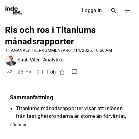
Logga in
Ris och ros i Titaniums
månadsrapporter
TITAN
ANALYTIKERKOMMENTAR
01/14/2026, 10:56 AM
Sauli Vilén
Analytiker
26
0
Följ
likes
dislikes
Sammanfattning
Titaniums månadsrapporter visar att inlösen
från fastighetsfonderna är större än förväntat,
vilket fördjupar den förväntade resultatgropen.
Läs mer
Vårdfastigheterfonden och Baltikumfonden har