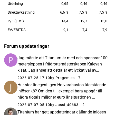
Utdelning
0,65
0,46
0,46
Direktavkastning
6,6 %
7,5 %
7,5 %
P/E (just.)
14,4
12,7
13,0
EV/EBITDA
9,1
7,4
7,9
Forum uppdateringar
Jag märkte att Titanium är med och sponsrar 100-
metersloppen i friidrottsmästerskapen Kalevan
kisat. Jag anser att detta är ett lyckat val av...
2026-07-25 17:10
by Progemies
7
Hur stor är egentligen Hoivarahastos återstående
inlösenkö? Om den till exempel bara uppgår till
några tiotals miljoner euro är situationen ...
2026-07-07 05:10
by Jussi_40683
2
Titanium har gett uppdateringar gällande inlösen