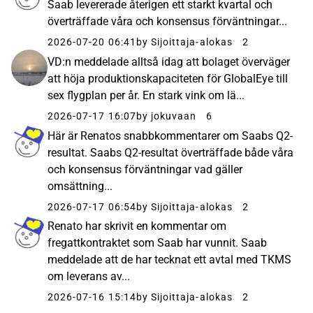
Saab levererade återigen ett starkt kvartal och
överträffade våra och konsensus förväntningar...
2026-07-20 06:41
by Sijoittaja-alokas
2
VD:n meddelade alltså idag att bolaget överväger
att höja produktionskapaciteten för GlobalEye till
sex flygplan per år. En stark vink om lä...
2026-07-17 16:07
by jokuvaan
6
Här är Renatos snabbkommentarer om Saabs Q2-
resultat. Saabs Q2-resultat överträffade både våra
och konsensus förväntningar vad gäller
omsättning...
2026-07-17 06:54
by Sijoittaja-alokas
2
Renato har skrivit en kommentar om
fregattkontraktet som Saab har vunnit. Saab
meddelade att de har tecknat ett avtal med TKMS
om leverans av...
2026-07-16 15:14
by Sijoittaja-alokas
2