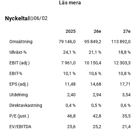
Läs mera
och övervakningssystem. Verksamheten är global
med en huvudsaklig närvaro i Europa, Nordamerika
Nyckeltal
06/02
och Asien. Saab grundades år 1937 och har sitt
huvudkontor i Stockholm.
2025
26e
27e
2025
26e
27e
Omsättning
79 146,0
95 849,2
113 892,0
tillväxt-%
24,1 %
21,1 %
18,8 %
EBIT (adj.)
7 961,0
10 150,4
12 303,3
EBIT-%
10,1 %
10,6 %
10,8 %
EPS (adj.)
11,48
14,68
17,71
Utdelning
2,40
2,94
3,54
Direktavkastning
0,4 %
0,5 %
0,6 %
P/E (just.)
46,8
42,8
35,5
EV/EBITDA
25,6
25,2
21,4