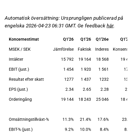
stora projekt.
Intäkterna nådde cirka 19 BSEK, vilket
Automatisk översättning: Ursprungligen publicerad på
översteg förväntningarna, och EBIT-marginalen
engelska 2026-04-23 06:31 GMT. Ge feedback
här
.
förbättrades till 10,0 %, vilket överträffade
prognoserna.
Koncernestimat
Q1'26
Q1'26
Q1'26e
Q1'26
Orderingången var betydligt lägre än förväntat,
MSEK / SEK
Jämförelse
Faktisk
Inderes
Konsensu
men stark organisk tillväxt och förbättrad
kapitalförvaltning bidrog till positiva resultat.
Intäkter
15 792
19 164
18 568
19 45
VD Johansson betonade företagets fokus på
EBIT (just.)
1 454
1 920
1 561
171
leveransförmåga och kapacitetsinvesteringar,
Resultat efter skatt
1277
1 437
1232
131
vilket kan leda till uppåttryck på
lönsamhetsprognoserna.
EPS (just.)
2.34
2.65
2.28
2.4
Orderingång
19 144
18 243
25 046
18 49
Detta innehåll är skapat av AI. Du kan lämna feedback
om det på Inderes
forum
.
Omsättningstillväxt-%
11.3%
21.4%
17.6%
23.2
EBIT-% (just.)
9.2%
10.0%
8.4%
8.8