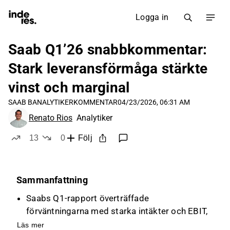
Logga in
Saab Q1’26 snabbkommentar:
Stark leveransförmåga stärkte
vinst och marginal
SAAB B
ANALYTIKERKOMMENTAR
04/23/2026, 06:31 AM
Renato Rios
Analytiker
13
0
Följ
likes
dislikes
Sammanfattning
Saabs Q1-rapport överträffade
förväntningarna med starka intäkter och EBIT,
trots en svag orderingång på grund av brist på
Läs mer