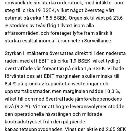
omvandlade sin starka orderstock, med intäkter som
steg till cirka 19 BSEK, vilket något översteg vårt
estimat på cirka 18,5 BSEK. Organisk tillväxt på 23,6
% stöddes av tvåsiffrig tillväxt inom alla
affärsområden, och företaget lyfte fram särskilt
starka resultat inom affärsenheten Surveillance.
Styrkan i intäkterna översattes direkt till den nedersta
raden, med ett EBIT på cirka 1,9 BSEK, vilket tydligt
överträffade vår förväntan på cirka 1,6 BSEK. Vi hade
förväntat oss att EBIT-marginalen skulle minska till
8,4 % på grund av kapacitetsinvesteringar och
uppstartskostnader, men marginalen nådde 10,0 %,
vilket till och med överträffade jämförelseperiodens
nivå (9,2 %). Vi tror att högre leveransvolymer stödde
den operationella hävstången och mildrade
kostnadstrycket från den pågående
kapacitetsuppbyggnaden. Vinst per aktie på 2,65 SEK