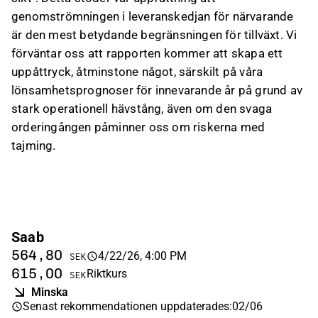
genomströmningen i leveranskedjan för närvarande
är den mest betydande begränsningen för tillväxt. Vi
förväntar oss att rapporten kommer att skapa ett
uppåttryck, åtminstone något, särskilt på våra
lönsamhetsprognoser för innevarande år på grund av
stark operationell hävstång, även om den svaga
orderingången påminner oss om riskerna med
tajming.
Saab
564,80
4/22/26, 4:00 PM
SEK
615,00
Riktkurs
SEK
Minska
Senast rekommendationen uppdaterades
:
02/06