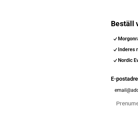
Beställ
Morgonr
Inderes 
Nordic E
E-postadr
Prenume