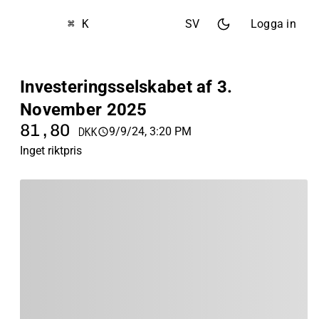
⌘ K
SV
Logga in
Investeringsselskabet af 3.
November 2025
81,80
9/9/24, 3:20 PM
DKK
Inget riktpris