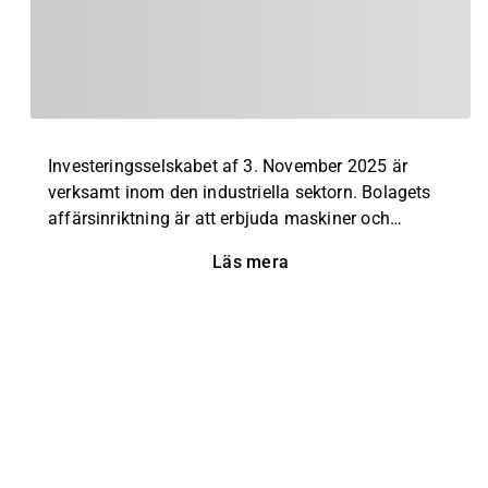
Investeringsselskabet af 3. November 2025 är
verksamt inom den industriella sektorn. Bolagets
affärsinriktning är att erbjuda maskiner och
vibrationsutrustning till den tyngre industriella
Läs mera
sektorn. Exempel på produkter och tjänster
inkluderar vibrationsmaskiner vid utfodring samt
betonglösningar. Verksamhet innehas idag på
global nivå. Bolaget grundades 1963 och har sitt
huvudkontor i Fåborg.