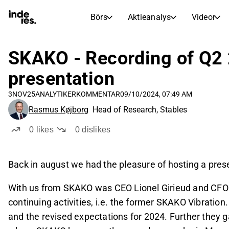
Börs
Aktieanalys
Videor
AKTIEMARKNADER
AKTIEFORSKNING
inderesTV
Aktiejämförelse
SKAKO - Recording of Q2 
Börs
Aktieanalys
presentation
Transkriptioner
Earnings Season
3NOV25
ANALYTIKERKOMMENTAR
09/10/2024, 07:49 AM
Morgonrapport
Artiklar
Rasmus Køjborg
Head of Research, Stables
Compound Interest Calculat
Börskalender
Portfölj
0
likes
0
dislikes
Inderes modellportfölj
Utdelningskalender
Back in august we had the pleasure of hosting a pres
Kommande och tidigare utdelningar
With us from SKAKO was CEO Lionel Girieud and CF
continuing activities, i.e. the former SKAKO Vibratio
and the revised expectations for 2024. Further they 