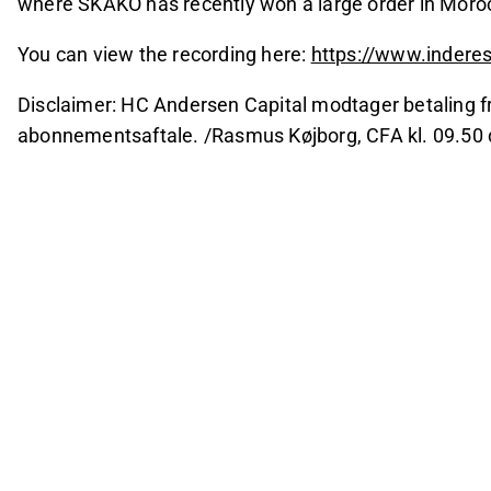
where SKAKO has recently won a large order in Moro
You can view the recording here:
https://www.inderes
Disclaimer: HC Andersen Capital modtager betaling fra
abonnementsaftale. /Rasmus Køjborg, CFA kl. 09.50 