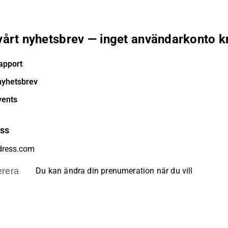
 vårt nyhetsbrev — inget användarkonto k
apport
nyhetsbrev
vents
ess
rera
Du kan ändra din prenumeration när du vill