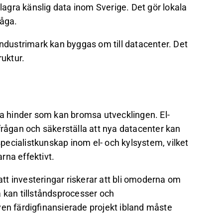
 lagra känslig data inom Sverige. Det gör lokala
råga.
industrimark kan byggas om till datacenter. Det
ruktur.
a hinder som kan bromsa utvecklingen. El-
frågan och säkerställa att nya datacenter kan
 specialistkunskap inom el- och kylsystem, vilket
rna effektivt.
t investeringar riskerar att bli omoderna om
a kan tillståndsprocesser och
ven färdigfinansierade projekt ibland måste