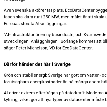
Även svenska aktörer tar plats. EcoDataCenter bygger
fasen ska klara runt 250 MW, men målet är att skala up
Europas största AI-anläggningar.
“AI-infrastruktur är en ny basindustri, och Kvarnsvede
utvecklingen. Anläggningen i Borlänge kommer att bli et
säger Peter Michelson, VD för EcoDataCenter.
Därför händer det här i Sverige
Grön och stabil energi: Sverige har gott om vatten- oc
förutsägbara energikostnader än på många andra hål
AI driver extrem efterfrågan på datorkraft: Moderna 
kylning, vilket gör att nya typer av datacenter måste