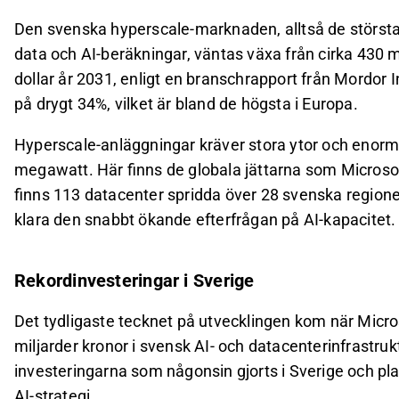
Den svenska hyperscale-marknaden, alltså de störs
data och AI-beräkningar, väntas växa från cirka 430 mil
dollar år 2031, enligt en branschrapport från Mordor In
på drygt 34%, vilket är bland de högsta i Europa.
Hyperscale-anläggningar kräver stora ytor och enorm el
megawatt. Här finns de globala jättarna som Microso
finns 113 datacenter spridda över 28 svenska regioner
klara den snabbt ökande efterfrågan på AI-kapacitet.
Rekordinvesteringar i Sverige
Det tydligaste tecknet på utvecklingen kom när Micro
miljarder kronor i svensk AI- och datacenterinfrastrukt
investeringarna som någonsin gjorts i Sverige och pl
AI-strategi.