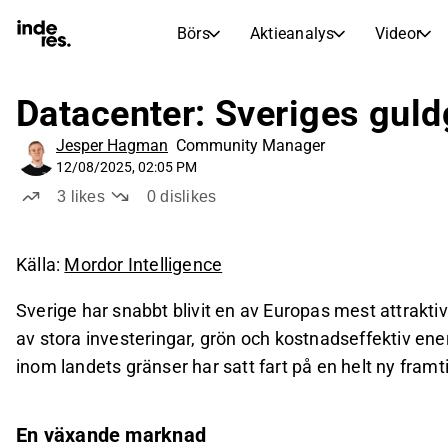
Börs
Aktieanalys
Videor
AKTIEMARKNADER
AKTIEFORSKNING
inderesTV
Aktiejämförelse
Datacenter: Sveriges gul
Börs
Aktieanalys
Jesper Hagman
Community Manager
Transkriptioner
Earnings Season
12/08/2025, 02:05 PM
Morgonrapport
Artiklar
3
likes
0
dislikes
Compound Interest Calculat
Börskalender
Portfölj
Källa:
Mordor Intelligence
Inderes modellportfölj
Sverige har snabbt blivit en av Europas mest attraktiv
Utdelningskalender
av stora investeringar, grön och kostnadseffektiv ene
Kommande och tidigare utdelningar
inom landets gränser har satt fart på en helt ny framti
En växande marknad