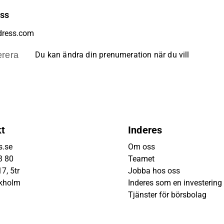
ess
rera
Du kan ändra din prenumeration när du vill
kt
Inderes
s.se
Om oss
3 80
Teamet
7, 5tr
Jobba hos oss
ckholm
Inderes som en investering
Tjänster för börsbolag