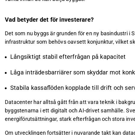
Vad betyder det för investerare?
Det som nu byggs är grunden för en ny basindustri i S
infrastruktur som behövs oavsett konjunktur, vilket s
Långsiktigt stabil efterfrågan på kapacitet
Låga inträdesbarriärer som skyddar mot kon
Stabila kassaflöden kopplade till drift och ser
Datacenter har alltså gått från att vara teknik i bakgrun
byggstenarna i ett digitalt och AI-drivet samhälle. Sve
energiförutsättningar, stark efterfrågan och stora inv
Om utvecklingen fortsätter i nuvarande takt kan datace