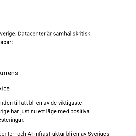
verige. Datacenter är samhällskritisk
kapar:
kurrens
vice
den till att bli en av de viktigaste
rige har just nu ett läge med positiva
esteringar.
nter- och AI-infrastruktur bli en av Sveriges