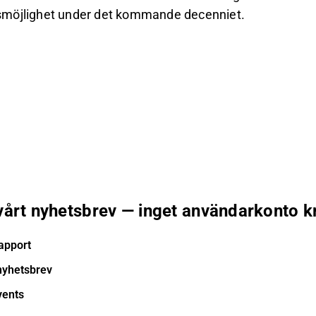
ingsmöjlighet under det kommande decenniet.
 vårt nyhetsbrev — inget användarkonto k
apport
nyhetsbrev
vents