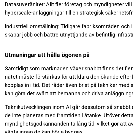
Datasuveränitet: Allt fler företag och myndigheter vill
hyperscale-anläggningar till en strategisk säkerhetsf
Industriell omställning: Tidigare fabriksområden och 
skapar jobb och bättre utnyttjande av befintlig infrast
Utmaningar att hålla ögonen på
Samtidigt som marknaden växer snabbt finns det fler
nätet måste förstärkas för att klara den ökande efter
kopplas in i tid. Det råder även brist på tekniker med
kan göra det svårt att bemanna och driva anläggninga
Teknikutvecklingen inom AI går dessutom så snabbt at
de inte planeras med framtiden i åtanke. Utöver dett
myndighetsgodkännanden ta lång tid, vilket gör att ä
vänta innan de kan börja byggas.