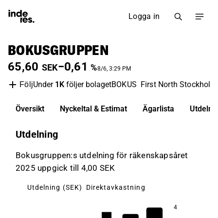
Logga in
BOKUSGRUPPEN
65,60
−0,61
SEK
%
8/6, 3:29 PM
Under
1K
följer bolaget
BOKUS
First North Stockholm
Följ
Översikt
Nyckeltal & Estimat
Ägarlista
Utdelni
Utdelning
Bokusgruppen:s utdelning för räkenskapsåret
2025 uppgick till 4,00 SEK
Utdelning (SEK)
Direktavkastning
4
10,9