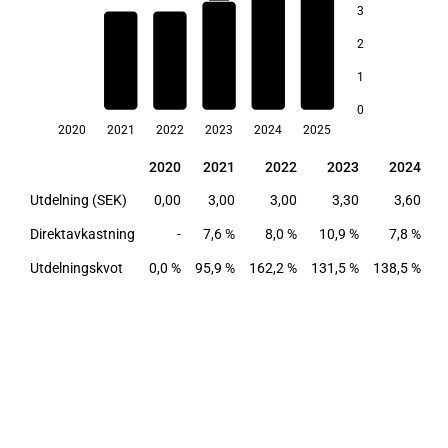
3
8,0
2
7,8
7,6
1
5,1
0
2020
2021
2022
2023
2024
2025
2020
2021
2022
2023
2024
2020
2021
2022
2023
2024
Utdelning (SEK)
0,00
3,00
3,00
3,30
3,60
Direktavkastning
-
7,6 %
8,0 %
10,9 %
7,8 %
Utdelningskvot
0,0 %
95,9 %
162,2 %
131,5 %
138,5 %
7