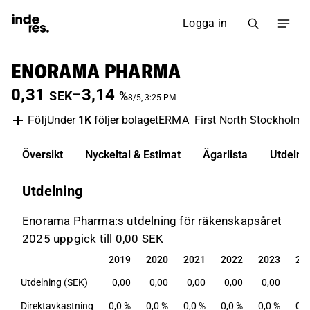
Logga in
ENORAMA PHARMA
0,31
−3,14
SEK
%
8/5, 3:25 PM
Under
1K
följer bolaget
ERMA
First North Stockholm
Följ
Översikt
Nyckeltal & Estimat
Ägarlista
Utdelni
Utdelning
Enorama Pharma:s utdelning för räkenskapsåret
2025 uppgick till 0,00 SEK
2019
2020
2021
2022
2023
20
2019
2020
2021
2022
2023
20
Utdelning (SEK)
0,00
0,00
0,00
0,00
0,00
0,
Direktavkastning
0,0 %
0,0 %
0,0 %
0,0 %
0,0 %
0,0