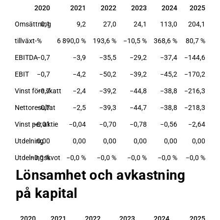
2020
2021
2022
2023
2024
2025
2020
2021
2022
2023
2024
2025
Omsättning
0,1
9,2
27,0
24,1
113,0
204,1
tillväxt-%
6 890,0 %
193,6 %
−10,5 %
368,6 %
80,7 %
EBITDA
−0,7
−3,9
−35,5
−29,2
−37,4
−144,6
EBIT
−0,7
−4,2
−50,2
−39,2
−45,2
−170,2
Vinst före skatt
−0,7
−2,4
−39,2
−44,8
−38,8
−216,3
Nettoresultat
−0,7
−2,5
−39,3
−44,7
−38,8
−218,3
Vinst per aktie
−0,01
−0,04
−0,70
−0,78
−0,56
−2,64
Utdelning
0,00
0,00
0,00
0,00
0,00
0,00
Utdelningskvot
−0,0 %
−0,0 %
−0,0 %
−0,0 %
−0,0 %
−0,0 %
Lönsamhet och avkastning
på kapital
2020
2021
2022
2023
2024
2025
2020
2021
2022
2023
2024
2025