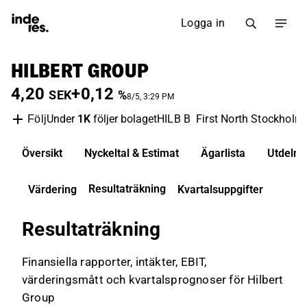
Logga in
HILBERT GROUP
4,20
+0,12
SEK
%
8/5, 3:29 PM
Under
1K
följer bolaget
HILB B
First North Stockholm
Följ
Översikt
Nyckeltal & Estimat
Ägarlista
Utdelni
Resultaträkning
Värdering
Kvartalsuppgifter
Resultaträkning
Finansiella rapporter, intäkter, EBIT,
värderingsmått och kvartalsprognoser för Hilbert
Group