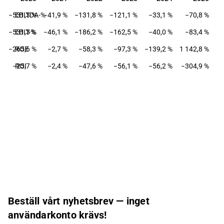
−531,3 %
EBITDA-%
−41,9 %
−131,8 %
−121,1 %
−33,1 %
−70,8 %
−531,3 %
EBIT-%
−46,1 %
−186,2 %
−162,5 %
−40,0 %
−83,4 %
−265,6 %
ROE
−2,7 %
−58,3 %
−97,3 %
−139,2 %
1 142,8 %
−25,7 %
ROI
−2,4 %
−47,6 %
−56,1 %
−56,2 %
−304,9 %
Beställ vårt nyhetsbrev — inget
användarkonto krävs!