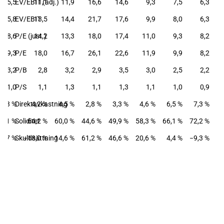
5,5
EV/EBIT (adj.)
11,1
11,9
16,6
14,6
9,3
7,5
6,3
5,8
EV/EBIT
13,5
14,4
21,7
17,6
9,9
8,0
6,3
8,6
P/E (just.)
14,2
13,3
18,0
17,4
11,0
9,3
8,2
9,3
P/E
18,0
16,7
26,1
22,6
11,9
9,9
8,2
3,2
P/B
2,8
3,2
2,9
3,5
3,0
2,5
2,2
1,0
P/S
1,1
1,3
1,1
1,3
1,1
1,0
0,9
5,3 %
Direktavkastning
4,2 %
4,5 %
2,8 %
3,3 %
4,6 %
6,5 %
7,3 %
1,1 %
Soliditet
64,2 %
60,0 %
44,6 %
49,9 %
58,3 %
66,1 %
72,2 %
4,7 %
Skuldsättning
−18,0 %
14,6 %
61,2 %
46,6 %
20,6 %
4,4 %
−9,3 %