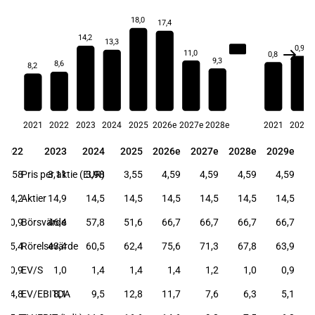
18,0
17,4
14,2
13,3
0,9
13,3
11,0
0,8
9,3
8,6
8,2
2021
2022
2023
2024
2025
2026e
2027e
2028e
2021
2022
2022
2023
2024
2025
2026e
2027e
2028e
2029e
2022
2023
2024
2025
2026e
2027e
2028e
2029e
3,58
Pris per aktie (EUR)
3,11
3,98
3,55
4,59
4,59
4,59
4,59
14,2
Aktier
14,9
14,5
14,5
14,5
14,5
14,5
14,5
50,9
Börsvärde
46,4
57,8
51,6
66,7
66,7
66,7
66,7
45,4
Rörelsevärde
43,4
60,5
62,4
75,6
71,3
67,8
63,9
0,9
EV/S
1,0
1,4
1,4
1,4
1,2
1,0
0,9
4,8
EV/EBITDA
8,1
9,5
12,8
11,7
7,6
6,3
5,1