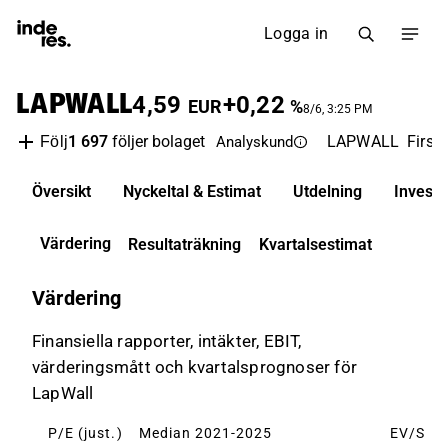
Logga in
LAPWALL
4,59
+0,22
EUR
%
8/6, 3:25 PM
1 697
följer bolaget
LAPWALL
First
Följ
Analyskund
Översikt
Nyckeltal & Estimat
Utdelning
Invest
Värdering
Resultaträkning
Kvartalsestimat
Värdering
Finansiella rapporter, intäkter, EBIT,
värderingsmått och kvartalsprognoser för
LapWall
P/E (just.)
Median 2021-2025
EV/S