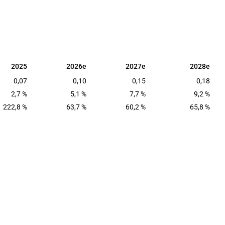
2025
2026e
2027e
2028e
2025
2026e
2027e
2028e
0,07
0,10
0,15
0,18
2,7 %
5,1 %
7,7 %
9,2 %
222,8 %
63,7 %
60,2 %
65,8 %