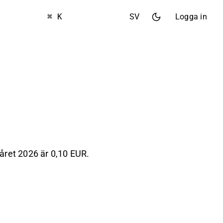
⌘ K
SV
Logga in
året 2026 är 0,10 EUR.