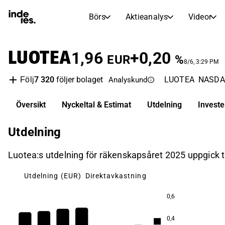
Börs
Aktieanalys
Videor
AKTIEMARKNADER
AKTIEFORSKNING
LUOTEA
inderesTV
Aktiejämförelse
1,96
+0,20
EUR
%
Börs
Aktieanalys
8/6, 3:29 PM
7 320
följer bolaget
LUOTEA
NASDAQ
Följ
Analyskund
Transkriptioner
Earnings Season
Morgonrapport
Artiklar
Översikt
Nyckeltal & Estimat
Utdelning
Invest
Compound Interest Calculat
Börskalender
Portfölj
Utdelning
Inderes modellportfölj
Luotea:s utdelning för räkenskapsåret 2025 uppgick t
Utdelningskalender
Kommande och tidigare utdelningar
Utdelning (EUR)
Direktavkastning
0,6
0,4
9,2