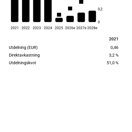
7,7
6,4
5,2
5,1
0,2
4,4
3,2
2,7
0
2021
2022
2023
2024
2025
2026e
2027e
2028e
2021
2021
Utdelning (EUR)
0,46
Direktavkastning
3,2 %
Utdelningskvot
51,0 %