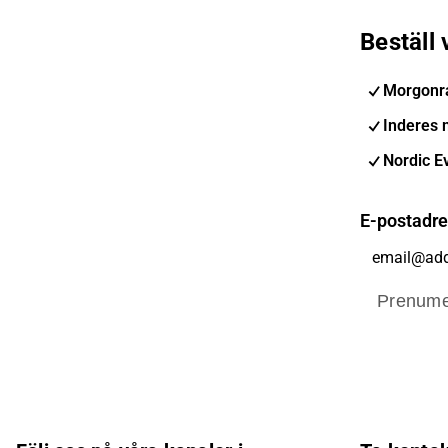
Beställ
Morgonr
Inderes 
Nordic E
E-postadr
Prenume