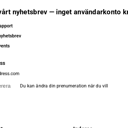
 vårt nyhetsbrev — inget användarkonto k
apport
nyhetsbrev
vents
ess
rera
Du kan ändra din prenumeration när du vill