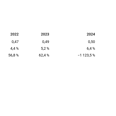
2022
2023
2024
2022
2023
2024
0,47
0,49
0,50
4,4 %
5,2 %
6,4 %
56,8 %
62,4 %
−1 123,5 %