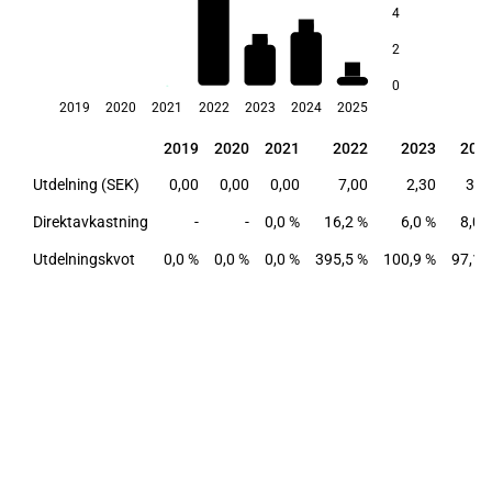
4
8,0
6,0
2
2,1
0
2019
2020
2021
2022
2023
2024
2025
2019
2020
2021
2022
2023
202
2019
2020
2021
2022
2023
202
Utdelning (SEK)
0,00
0,00
0,00
7,00
2,30
3,0
Direktavkastning
-
-
0,0 %
16,2 %
6,0 %
8,0 
Utdelningskvot
0,0 %
0,0 %
0,0 %
395,5 %
100,9 %
97,1 