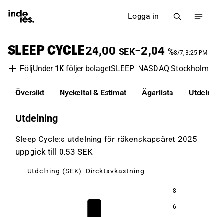
Logga in
SLEEP CYCLE
24,00
−2,04
SEK
%
8/7, 3:25 PM
Under
1K
följer bolaget
SLEEP
NASDAQ Stockholm
M
Följ
Översikt
Nyckeltal & Estimat
Ägarlista
Utdelni
Utdelning
Sleep Cycle:s utdelning för räkenskapsåret 2025
uppgick till 0,53 SEK
Utdelning (SEK)
Direktavkastning
8
16,2
6