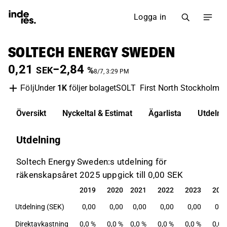
Logga in
SOLTECH ENERGY SWEDEN
0,21
−2,84
SEK
%
8/7, 3:29 PM
Under
1K
följer bolaget
SOLT
First North Stockholm
Följ
Översikt
Nyckeltal & Estimat
Ägarlista
Utdelni
Utdelning
Soltech Energy Sweden:s utdelning för
räkenskapsåret 2025 uppgick till 0,00 SEK
2019
2020
2021
2022
2023
202
2019
2020
2021
2022
2023
202
Utdelning (SEK)
0,00
0,00
0,00
0,00
0,00
0,0
Direktavkastning
0,0 %
0,0 %
0,0 %
0,0 %
0,0 %
0,0 