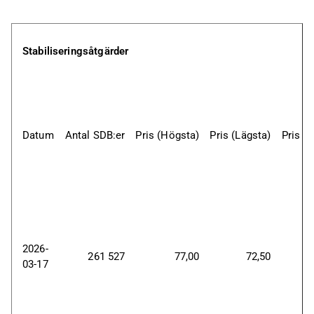
Stabiliseringsåtgärder
Datum
Antal SDB:er
Pris (Högsta)
Pris (Lägsta)
Pris (
2026-
261 527
77,00
72,50
03-17