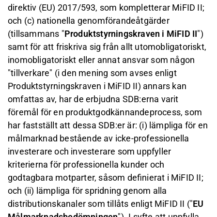
direktiv (EU) 2017/593, som kompletterar MiFID II;
och (c) nationella genomförandeåtgärder
(tillsammans "
Produktstyrningskraven i MiFID II
")
samt för att friskriva sig från allt utomobligatoriskt,
inomobligatoriskt eller annat ansvar som någon
"tillverkare" (i den mening som avses enligt
Produktstyrningskraven i MiFID II) annars kan
omfattas av, har de erbjudna SDB:erna varit
föremål för en produktgodkännandeprocess, som
har fastställt att dessa SDB:er är: (i) lämpliga för en
målmarknad bestående av icke-professionella
investerare och investerare som uppfyller
kriterierna för professionella kunder och
godtagbara motparter, såsom definierat i MiFID II;
och (ii) lämpliga för spridning genom alla
distributionskanaler som tillåts enligt MiFID II ("
EU
Målmarknadsbedömningen
"). I syfte att uppfylla