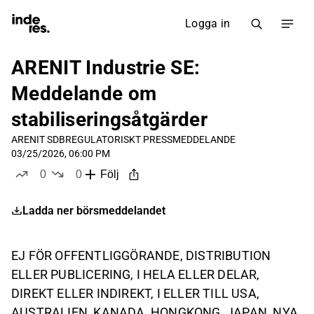
Logga in
ARENIT Industrie SE:
Meddelande om
stabiliseringsåtgärder
ARENIT SDB
REGULATORISKT PRESSMEDDELANDE
03/25/2026, 06:00 PM
0
0
Följ
likes
dislikes
Ladda ner börsmeddelandet
EJ FÖR OFFENTLIGGÖRANDE, DISTRIBUTION
ELLER PUBLICERING, I HELA ELLER DELAR,
DIREKT ELLER INDIREKT, I ELLER TILL USA,
AUSTRALIEN, KANADA, HONGKONG, JAPAN, NYA