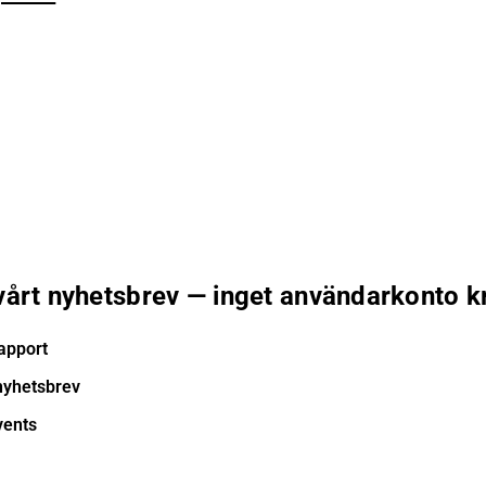
 vårt nyhetsbrev — inget användarkonto k
apport
nyhetsbrev
vents