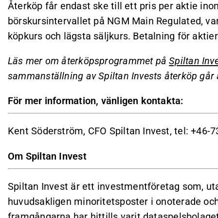
Återköp får endast ske till ett pris per aktie ino
börskursintervallet på NGM Main Regulated, va
köpkurs och lägsta säljkurs. Betalning för aktie
Läs mer om återköpsprogrammet på
Spiltan In
sammanställning av Spiltan Invests återköp går 
För mer information, vänligen kontakta:
Kent Söderström, CFO Spiltan Invest, tel: +46-7
Om Spiltan Invest
Spiltan Invest är ett investmentföretag som, uta
huvudsakligen minoritetsposter i onoterade och 
framgångarna har hittills varit dataspelsbolage