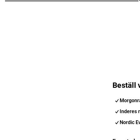
Beställ
Morgonr
Inderes 
Nordic E