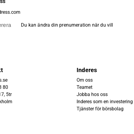
ess
rera
Du kan ändra din prenumeration när du vill
kt
Inderes
s.se
Om oss
3 80
Teamet
7, 5tr
Jobba hos oss
ckholm
Inderes som en investering
Tjänster för börsbolag