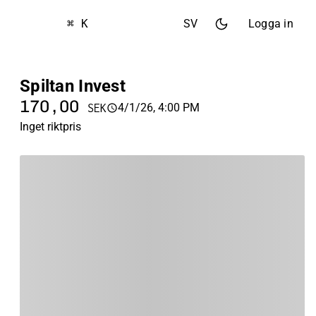
⌘ K
SV
Logga in
Spiltan Invest
170,00
4/1/26, 4:00 PM
SEK
Inget riktpris