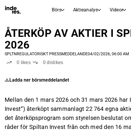
Börs
Aktieanalys
Videor
AKTIEMARKNADER
AKTIEFORSKNING
inderesTV
Aktiejämförelse
ÅTERKÖP AV AKTIER I SP
Börs
Aktieanalys
2026
Transkriptioner
Earnings Season
SPLTN
REGULATORISKT PRESSMEDDELANDE
04/02/2026, 06:00 AM
Morgonrapport
Artiklar
0
likes
0
dislikes
Compound Interest Calculat
Börskalender
Portfölj
Ladda ner börsmeddelandet
Inderes modellportfölj
Utdelningskalender
Mellan den 1 mars 2026 och 31 mars 2026 har I
Kommande och tidigare utdelningar
Invest”) återköpt sammanlagt 22 764 egna akti
det återköpsprogram som styrelsen beslutat om
råder för Spiltan Invest från och med den 16 ma