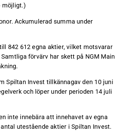
 möjligt.)
kronor. Ackumulerad summa under
till 842 612 egna aktier, vilket motsvarar
). Samtliga förvärv har skett på NGM Main
äkning.
 Spiltan Invest tillkännagav den 10 juni
gelverk och löper under perioden 14 juli
den inte innebära att innehavet av egna
t antal utestående aktier i Spiltan Invest.