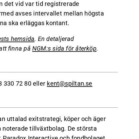
m det vid var tid registrerade
rmed avses intervallet mellan högsta
rna ska erläggas kontant.
vests hemsida
. En detaljerad
att finna på
NGM:s sida för återköp
.
3 330 72 80 eller
kent@spiltan.se
n uttalad exitstrategi, köper och äger
noterade tillväxtbolag. De största
t Paradox Interactive och fondbolaget