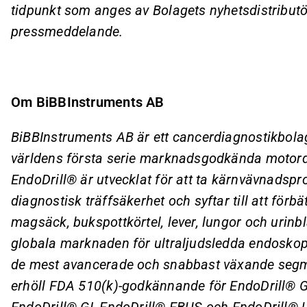
tidpunkt som anges av Bolagets nyhetsdistribut
pressmeddelande.
Om BiBBInstruments AB
BiBBInstruments AB är ett cancerdiagnostikbolag
världens första serie marknadsgodkända motordr
EndoDrill® är utvecklat för att ta kärnvävnadsp
diagnostisk träffsäkerhet och syftar till att förb
magsäck, bukspottkörtel, lever, lungor och urinbl
globala marknaden för ultraljudsledda endoskop
de mest avancerade och snabbast växande seg
erhöll FDA 510(k)-godkännande för EndoDrill® 
EndoDrill® GI, EndoDrill® EBUS och EndoDrill® 