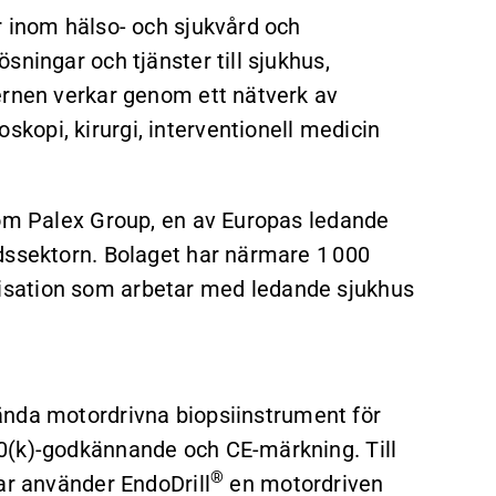
r inom hälso- och sjukvård och
sningar och tjänster till sjukhus,
ernen verkar genom ett nätverk av
opi, kirurgi, interventionell medicin
nom Palex Group, en av Europas ledande
dssektorn. Bolaget har närmare 1 000
isation som arbetar med ledande sjukhus
nda motordrivna biopsiinstrument för
0(k)-godkännande och CE-märkning. Till
®
ar använder EndoDrill
en motordriven