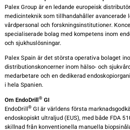
Palex Group är en ledande europeisk distributö
medicinteknik som tillhandahåller avancerade lö
vårdpersonal och forskningsinstitutioner. Konc
specialiserade bolag med kompetens inom endosk
och sjukhuslösningar.
Palex Spain är det största operativa bolaget i
distributionskoncerner inom hälso- och sjukvår
medarbetare och en dedikerad endoskopiorgan
i hela Spanien.
®
Om EndoDrill
GI
®
EndoDrill
GI är världens första marknadsgodkä
endoskopiskt ultraljud (EUS), med både FDA 51
skillnad från konventionella manuella biopsinål