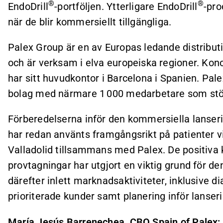
®
®
EndoDrill
-portföljen. Ytterligare EndoDrill
-pro
när de blir kommersiellt tillgängliga.
Palex Group är en av Europas ledande distribut
och är verksam i elva europeiska regioner. Ko
har sitt huvudkontor i Barcelona i Spanien. Pal
bolag med närmare 1 000 medarbetare som stöd
Förberedelserna inför den kommersiella lanserin
har redan använts framgångsrikt på patienter v
Valladolid tillsammans med Palex. De positiva 
provtagningar har utgjort en viktig grund för d
därefter inlett marknadsaktiviteter, inklusive di
prioriterade kunder samt planering inför lanser
María Jesús Barrenechea, CBO Spain of Palex: