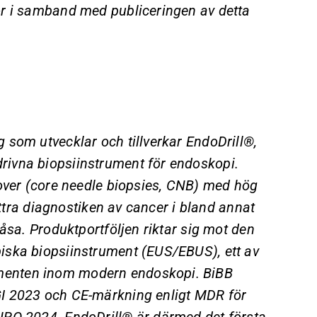
ör i samband med publiceringen av detta
 som utvecklar och tillverkar EndoDrill®,
ivna biopsiinstrument för endoskopi.
rover (core needle biopsies, CNB) med hög
ättra diagnostiken av cancer i bland annat
åsa. Produktportföljen riktar sig mot den
iska biopsiinstrument (EUS/EBUS), ett av
menten inom modern endoskopi. BiBB
GI 2023 och CE-märkning enligt MDR för
URO 2024. EndoDrill® är därmed det första