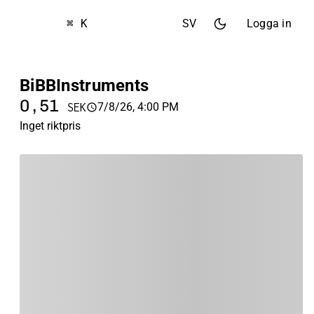
⌘ K
SV
Logga in
BiBBInstruments
0,51
7/8/26, 4:00 PM
SEK
Inget riktpris