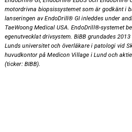
motordrivna biopsissystemet som är godkänt i
lanseringen av EndoDrill® GI inleddes under an
TaeWoong Medical USA. EndoDrill®-systemet best
egenutvecklat drivsystem. BiBB grundades 2013 
Lunds universitet och överläkare i patologi vid S
huvudkontor på Medicon Village i Lund och aktie
(ticker: BIBB).