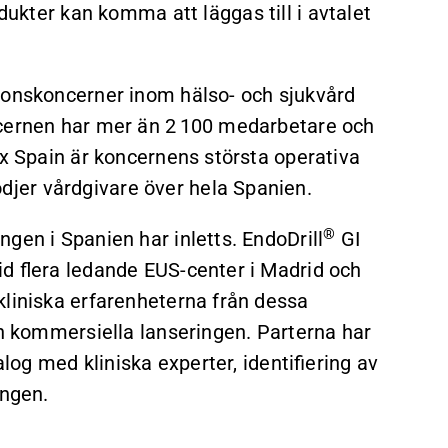
dukter kan komma att läggas till i avtalet
ionskoncerner inom hälso- och sjukvård
ncernen har mer än 2 100 medarbetare och
ex Spain är koncernens största operativa
jer vårdgivare över hela Spanien.
®
gen i Spanien har inletts. EndoDrill
GI
id flera ledande EUS-center i Madrid och
kliniska erfarenheterna från dessa
en kommersiella lanseringen. Parterna har
alog med kliniska experter, identifiering av
ingen.