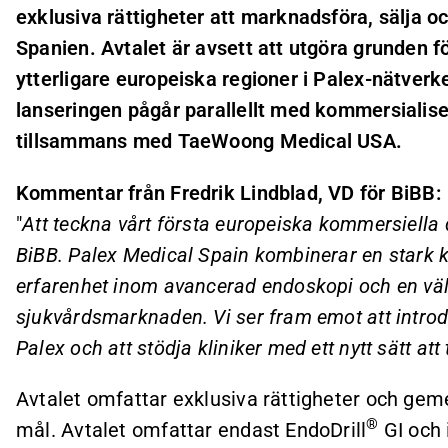
exklusiva rättigheter att marknadsföra, sälja o
Spanien. Avtalet är avsett att utgöra grunden 
ytterligare europeiska regioner i Palex-nätverk
lanseringen pågår parallellt med kommersialis
tillsammans med TaeWoong Medical USA.
Kommentar från Fredrik Lindblad, VD för BiBB:
"
Att teckna vårt första europeiska kommersiella di
BiBB. Palex Medical Spain kombinerar en stark
erfarenhet inom avancerad endoskopi och en vä
sjukvårdsmarknaden. Vi ser fram emot att introd
Palex och att stödja kliniker med ett nytt sätt at
Avtalet omfattar exklusiva rättigheter och 
®
mål. Avtalet omfattar endast EndoDrill
GI och 