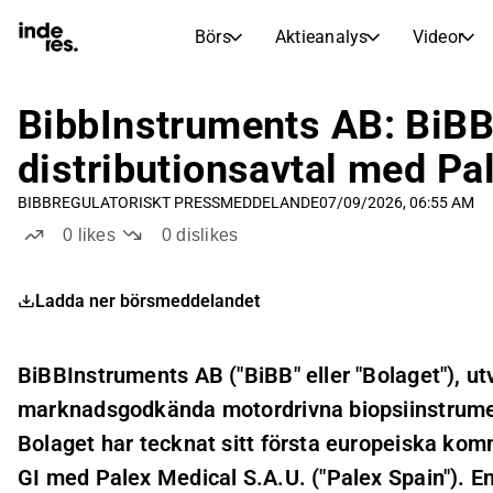
Börs
Aktieanalys
Videor
AKTIEMARKNADER
AKTIEFORSKNING
inderesTV
Aktiejämförelse
BibbInstruments AB: BiBB 
Börs
Aktieanalys
distributionsavtal med Pa
Transkriptioner
Earnings Season
BIBB
REGULATORISKT PRESSMEDDELANDE
07/09/2026, 06:55 AM
Morgonrapport
Artiklar
0
likes
0
dislikes
Compound Interest Calculat
Börskalender
Portfölj
Ladda ner börsmeddelandet
Inderes modellportfölj
Utdelningskalender
BiBBInstruments AB ("BiBB" eller "Bolaget"), ut
Kommande och tidigare utdelningar
marknadsgodkända motordrivna biopsiinstrumen
Bolaget har tecknat sitt första europeiska komme
GI med Palex Medical S.A.U. ("Palex Spain"). En