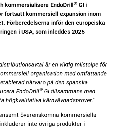
®
ch kommersialisera EndoDrill
GI i
för fortsatt kommersiell expansion inom
et. Förberedelserna inför den europeiska
eringen i USA, som inleddes 2025
stributionsavtal är en viktig milstolpe för
 kommersiell organisation med omfattande
letablerad närvaro på den spanska
®
ucera EndoDrill
GI tillsammans med
t ta högkvalitativa kärnvävnadsprover
."
gemensamt överenskomna kommersiella
inkluderar inte övriga produkter i