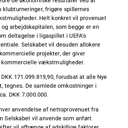
bedre de økonomiske resultater ved at
s klubturneringer, frigøre spillernes
stmuligheder. Helt konkret vil provenuet
ld og arbejdskapitalen, som begge er en
m deltagelse i ligaspillet i UEFA's
tentiale. Selskabet vil desuden allokere
 kommercielle projekter, der giver
ra kommercielle vækstmuligheder.
DKK 171.099.819,90, forudsat at alle Nye
t, tegnes. De samlede omkostninger i
ca. DKK 7.000.000.
hver anvendelse af nettoprovenuet fra
m Selskabet vil anvende som anført
fter vil afhænge af adskillige faktorer,