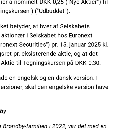
ier a nominelt DKK 0,25 ("Nye Aktier") til
ingskursen") ("Udbuddet").
ket betyder, at hver af Selskabets
m aktionær i Selskabet hos Euronext
next Securities") pr. 15. januar 2025 kl.
ngsret pr. eksisterende aktie, og at det
 Aktie til Tegningskursen på DKK 0,30.
åde en engelsk og en dansk version. I
ersioner, skal den engelske version have
dby
i Brøndby-familien i 2022, var det med en