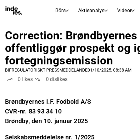
Börs
Aktieanalys
Videor
AKTIEMARKNADER
AKTIEFORSKNING
inderesTV
Aktiejämförelse
Correction: Brøndbyernes 
Börs
Aktieanalys
offentliggør prospekt og 
Transkriptioner
Earnings Season
fortegningsemission
Morgonrapport
Artiklar
BIF
REGULATORISKT PRESSMEDDELANDE
01/10/2025, 08:38 AM
Compound Interest Calculat
Börskalender
Portfölj
0
likes
0
dislikes
Inderes modellportfölj
Utdelningskalender
Brøndbyernes I.F. Fodbold A/S
Kommande och tidigare utdelningar
CVR-nr. 83 93 34 10
Brøndby, den 10. januar 2025
Selskabsmeddelelse nr. 1/2025