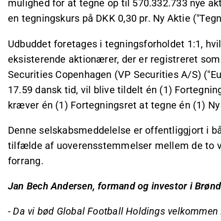
mulighed for at tegne op til 570.332.733 nye akt
en tegningskurs på DKK 0,30 pr. Ny Aktie ("Tegn
Udbuddet foretages i tegningsforholdet 1:1, hvil
eksisterende aktionærer, der er registreret so
Securities Copenhagen (VP Securities A/S) ("Euro
17.59 dansk tid, vil blive tildelt én (1) Fortegni
kræver én (1) Fortegningsret at tegne én (1) Ny
Denne selskabsmeddelelse er offentliggjort i b
tilfælde af uoverensstemmelser mellem de to v
forrang.
Jan Bech Andersen, formand og investor i Brøn
- Da vi bød Global Football Holdings velkommen 