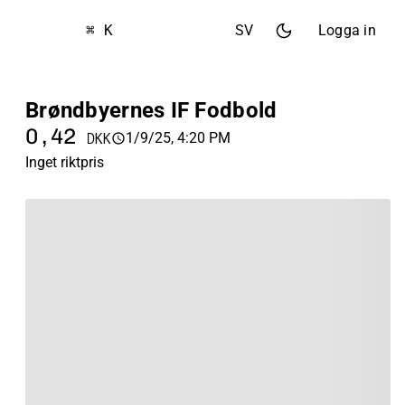
⌘ K
SV
Logga in
Brøndbyernes IF Fodbold
0,42
1/9/25, 4:20 PM
DKK
Inget riktpris