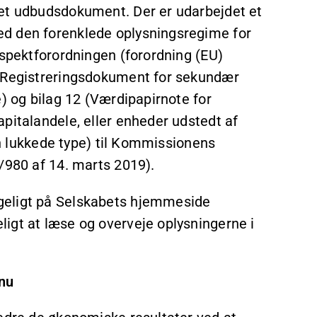
 et udbudsdokument. Der er udarbejdet et
d den forenklede oplysningsregime for
ospektforordningen (forordning (EU)
 (Registreringsdokument for sekundær
e) og bilag 12 (Værdipapirnote for
pitalandele, eller enheder udstedt af
den lukkede type) til Kommissionens
/980 af 14. marts 2019).
geligt på Selskabets hjemmeside
igt at læse og overveje oplysningerne i
nu