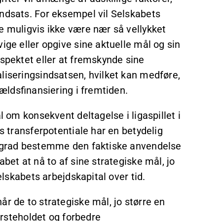
indsats. For eksempel vil Selskabets
e muligvis ikke være nær så vellykket
ige eller opgive sine aktuelle mål og sin
ospektet eller at fremskynde sine
liseringsindsatsen, hvilket kan medføre,
gældsfinansiering i fremtiden.
l om konsekvent deltagelse i ligaspillet i
es transferpotentiale har en betydelig
øj grad bestemme den faktiske anvendelse
abet at nå to af sine strategiske mål, jo
Selskabets arbejdskapital over tid.
år de to strategiske mål, jo større en
Førsteholdet og forbedre