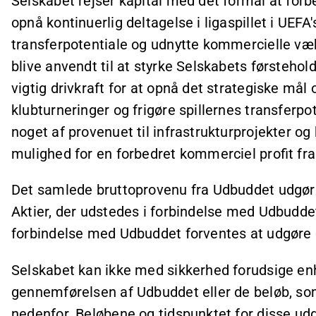
Selskabet rejser kapital med det formål at for
opnå kontinuerlig deltagelse i ligaspillet i UEFA'
transferpotentiale og udnytte kommercielle væk
blive anvendt til at styrke Selskabets førsteho
vigtig drivkraft for at opnå det strategiske mål o
klubturneringer og frigøre spillernes transferpo
noget af provenuet til infrastrukturprojekter og
mulighed for en forbedret kommerciel profit f
Det samlede bruttoprovenu fra Udbuddet udgør 
Aktier, der udstedes i forbindelse med Udbudde
forbindelse med Udbuddet forventes at udgøre 
Selskabet kan ikke med sikkerhed forudsige en
gennemførelsen af Udbuddet eller de beløb, so
nedenfor. Beløbene og tidspunktet for disse udgi