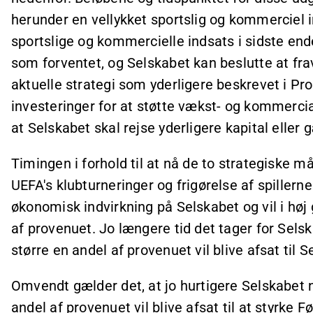
herunder en vellykket sportslig og kommerciel 
sportslige og kommercielle indsats i sidste end
som forventet, og Selskabet kan beslutte at frav
aktuelle strategi som yderligere beskrevet i Pr
investeringer for at støtte vækst- og kommercia
at Selskabet skal rejse yderligere kapital eller 
Timingen i forhold til at nå de to strategiske må
UEFA's klubturneringer og frigørelse af spillern
økonomisk indvirkning på Selskabet og vil i h
af provenuet. Jo længere tid det tager for Selsk
større en andel af provenuet vil blive afsat til 
Omvendt gælder det, at jo hurtigere Selskabet n
andel af provenuet vil blive afsat til at styrke 