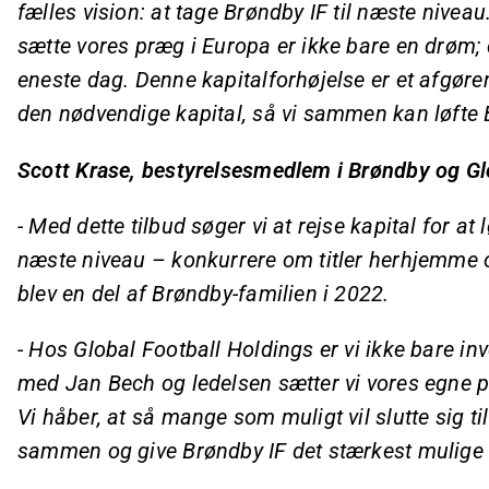
fælles vision: at tage Brøndby IF til næste nivea
sætte vores præg i Europa er ikke bare en drøm; d
eneste dag. Denne kapitalforhøjelse er et afgøren
den nødvendige kapital, så vi sammen kan løfte 
Scott Krase, bestyrelsesmedlem i Brøndby og Gl
- Med dette tilbud søger vi at rejse kapital for at 
næste niveau – konkurrere om titler herhjemme og 
blev en del af Brøndby-familien i 2022.
- Hos Global Football Holdings er vi ikke bare in
med Jan Bech og ledelsen sætter vi vores egne pe
Vi håber, at så mange som muligt vil slutte sig til
sammen og give Brøndby IF det stærkest mulige