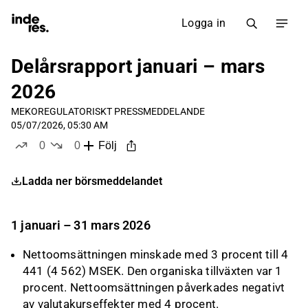
Logga in
Delårsrapport januari – mars
2026
MEKO
REGULATORISKT PRESSMEDDELANDE
05/07/2026, 05:30 AM
0
0
Följ
likes
dislikes
Ladda ner börsmeddelandet
1 januari – 31 mars 2026
Nettoomsättningen minskade med 3 procent till 4
441 (4 562) MSEK. Den organiska tillväxten var 1
procent. Nettoomsättningen påverkades negativt
av valutakurseffekter med 4 procent.