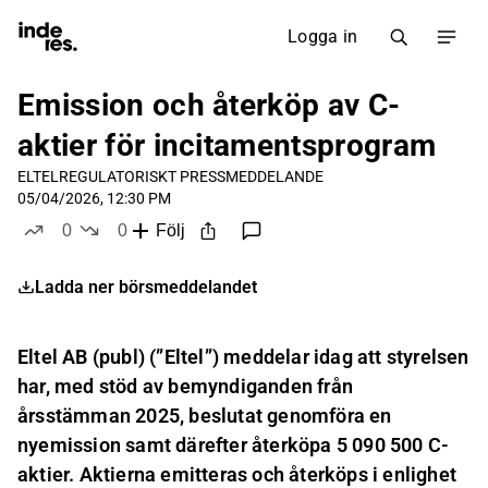
Logga in
Emission och återköp av C-
aktier för incitamentsprogram
ELTEL
REGULATORISKT PRESSMEDDELANDE
05/04/2026, 12:30 PM
0
0
Följ
likes
dislikes
Ladda ner börsmeddelandet
Eltel AB (publ) (”Eltel”) meddelar idag att styrelsen
har, med stöd av bemyndiganden från
årsstämman 2025, beslutat genomföra en
nyemission samt därefter återköpa 5 090 500 C-
aktier. Aktierna emitteras och återköps i enlighet