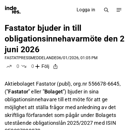
Logga in
Fastator bjuder in till
obligationsinnehavarmöte den 2
juni 2026
FASTAT
PRESSMEDDELANDE
06/01/2026, 01:05 PM
0
0
Följ
likes
dislikes
Aktiebolaget Fastator (publ), org.nr 556678-6645,
(”
Fastator
” eller ”
Bolaget
”) bjuder in sina
obligationsinnehavare till ett möte för att ge
möjlighet att ställa frågor med anledning av det
skriftliga förfarandet som pågår under Bolagets
utestående obligationslån 2025/2027 med ISIN