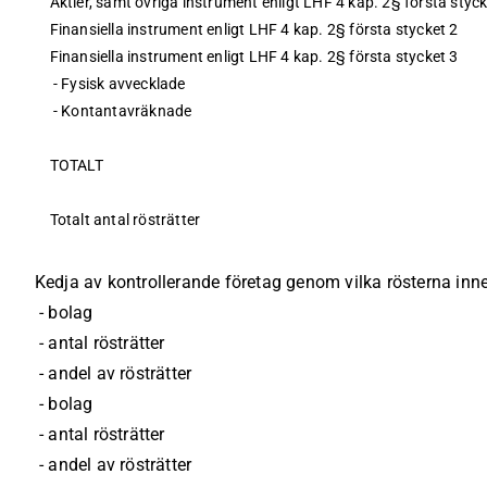
Aktier, samt övriga instrument enligt LHF 4 kap. 2§ första styck
Finansiella instrument enligt LHF 4 kap. 2§ första stycket 2
Finansiella instrument enligt LHF 4 kap. 2§ första stycket 3
 - Fysisk avvecklade
 - Kontantavräknade
TOTALT
Totalt antal rösträtter
Kedja av kontrollerande företag genom vilka rösterna inn
 - bolag
 - antal rösträtter
 - andel av rösträtter
 - bolag
 - antal rösträtter
 - andel av rösträtter