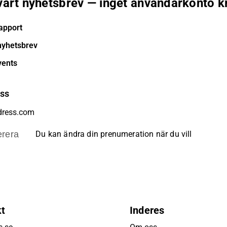
 vårt nyhetsbrev — inget användarkonto k
apport
nyhetsbrev
vents
ess
rera
Du kan ändra din prenumeration när du vill
kt
Inderes