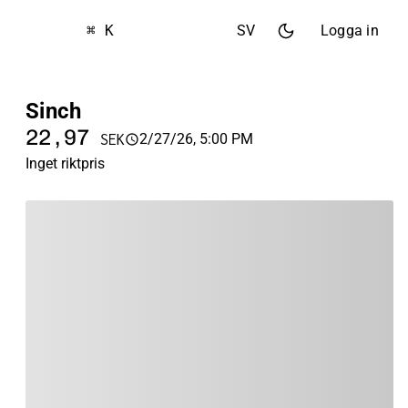
⌘ K
SV
Logga in
Sinch
22,97
2/27/26, 5:00 PM
SEK
Inget riktpris