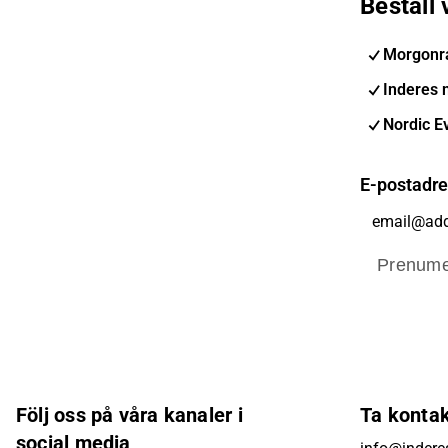
Beställ
Morgonr
Inderes 
Nordic E
E-postadr
Prenume
Följ oss på våra kanaler i
Ta konta
social media