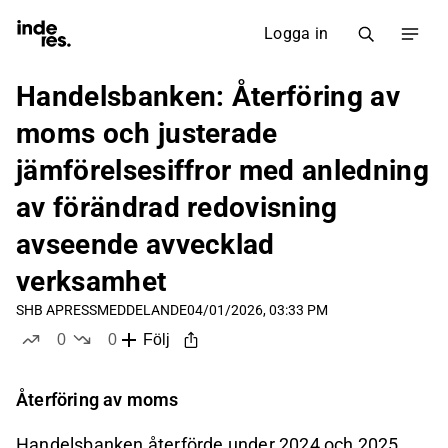
Logga in
Handelsbanken: Återföring av
moms och justerade
jämförelsesiffror med anledning
av förändrad redovisning
avseende avvecklad
verksamhet
SHB A
PRESSMEDDELANDE
04/01/2026, 03:33 PM
0
0
Följ
likes
dislikes
Återföring av moms
Handelsbanken återförde under 2024 och 2025