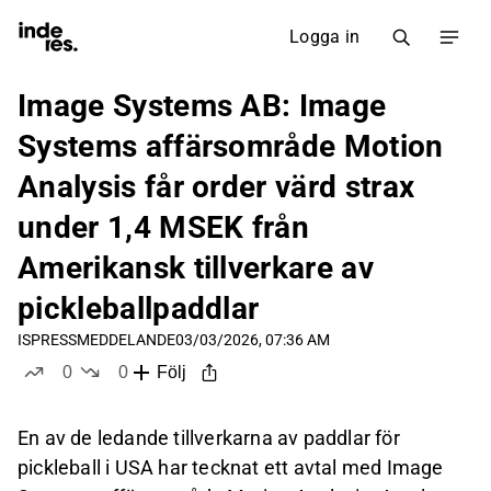
Logga in
Image Systems AB: Image
Systems affärsområde Motion
Analysis får order värd strax
under 1,4 MSEK från
Amerikansk tillverkare av
pickleballpaddlar
IS
PRESSMEDDELANDE
03/03/2026, 07:36 AM
0
0
Följ
likes
dislikes
En av de ledande tillverkarna av paddlar för
pickleball i USA har tecknat ett avtal med Image