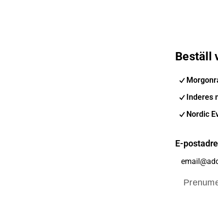
Beställ
Morgonr
Inderes 
Nordic E
E-postadr
Prenume