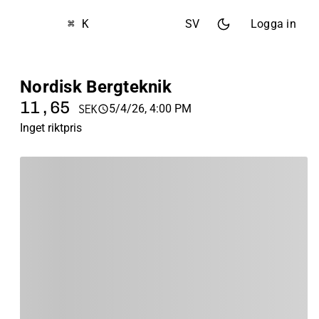
⌘ K
SV
Logga in
Nordisk Bergteknik
11,65
5/4/26, 4:00 PM
SEK
Inget riktpris