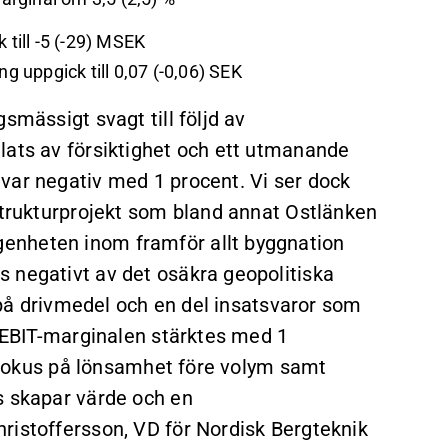
till -5 (-29) MSEK
g uppgick till 0,07 (-0,06) SEK
smässigt svagt till följd av
lats av försiktighet och ett utmanande
var negativ med 1 procent. Vi ser dock
astrukturprojekt som bland annat Ostlänken
enheten inom framför allt byggnation
 negativt av det osäkra geopolitiska
r på drivmedel och en del insatsvaror som
e EBIT-marginalen stärktes med 1
rt fokus på lönsamhet före volym samt
s skapar värde och en
ristoffersson, VD för Nordisk Bergteknik