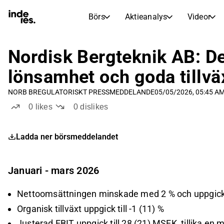
Börs
Aktieanalys
Videor
AKTIEMARKNADER
AKTIEFORSKNING
inderesTV
Aktiejämförelse
Nordisk Bergteknik AB: D
Börs
Aktieanalys
lönsamhet och goda tillvä
Transkriptioner
Earnings Season
NORB B
REGULATORISKT PRESSMEDDELANDE
05/05/2026, 05:45 A
Morgonrapport
Artiklar
0
likes
0
dislikes
Compound Interest Calculat
Börskalender
Portfölj
Ladda ner börsmeddelandet
Inderes modellportfölj
Utdelningskalender
Januari - mars 2026
Kommande och tidigare utdelningar
Nettoomsättningen minskade med 2 % och uppgick 
Organisk tillväxt uppgick till -1 (11) %
Justerad EBIT uppgick till 28 (21) MSEK, tillika en 