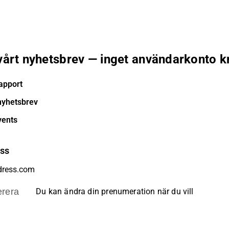
 vårt nyhetsbrev — inget användarkonto k
apport
nyhetsbrev
vents
ess
rera
Du kan ändra din prenumeration när du vill