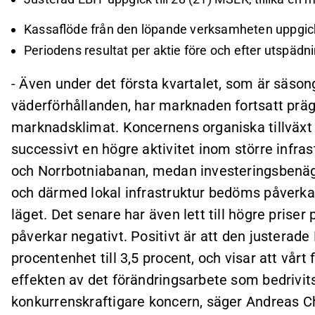
Kassaflöde från den löpande verksamheten uppgick 
Periodens resultat per aktie före och efter utspädnin
- Även under det första kvartalet, som är säsong
väderförhållanden, har marknaden fortsatt präg
marknadsklimat. Koncernens organiska tillväxt 
successivt en högre aktivitet inom större infr
och Norrbotniabanan, medan investeringsbenäg
och därmed lokal infrastruktur bedöms påverkas
läget. Det senare har även lett till högre prise
påverkar negativt. Positivt är att den justerad
procentenhet till 3,5 procent, och visar att vå
effekten av det förändringsarbete som bedrivit
konkurrenskraftigare koncern, säger Andreas Ch