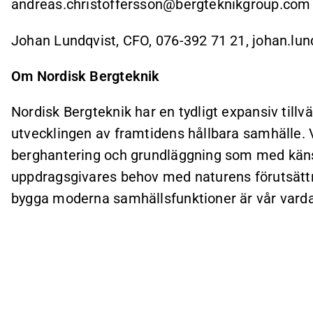
andreas.christoffersson@bergteknikgroup.com
Johan Lundqvist, CFO, 076-392 71 21, johan.l
Om Nordisk Bergteknik
Nordisk Bergteknik har en tydligt expansiv tillvä
utvecklingen av framtidens hållbara samhälle. 
berghantering och grundläggning som med kän
uppdragsgivares behov med naturens förutsättni
bygga moderna samhällsfunktioner är vår vard