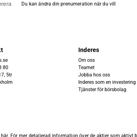
rera
Du kan ändra din prenumeration när du vill
kt
Inderes
s.se
Om oss
3 80
Teamet
7, 5tr
Jobba hos oss
ckholm
Inderes som en investering
Tjänster för börsbolag
s
här
. För mer detaljerad information över de aktier som aktivt