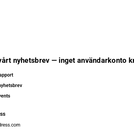
 vårt nyhetsbrev — inget användarkonto k
apport
nyhetsbrev
vents
ess