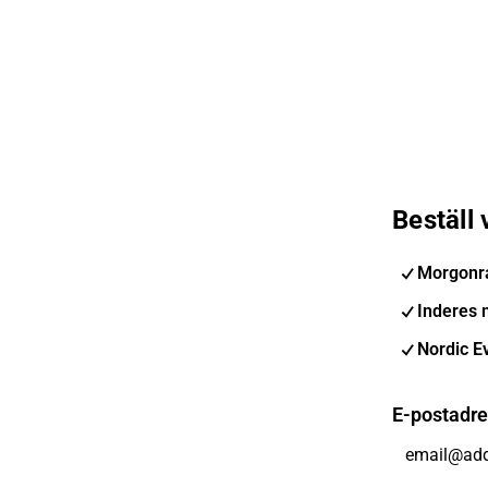
Beställ
Morgonr
Inderes 
Nordic E
E-postadr