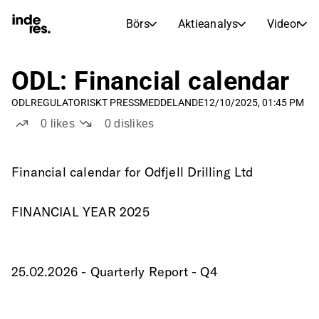
Börs
Aktieanalys
Videor
AKTIEMARKNADER
AKTIEFORSKNING
inderesTV
Aktiejämförelse
ODL: Financial calendar
Börs
Aktieanalys
ODL
REGULATORISKT PRESSMEDDELANDE
12/10/2025, 01:45 PM
Transkriptioner
Earnings Season
0
likes
0
dislikes
Morgonrapport
Artiklar
Compound Interest Calculat
Financial calendar for Odfjell Drilling Ltd
Börskalender
Portfölj
Inderes modellportfölj
FINANCIAL YEAR 2025
Utdelningskalender
Kommande och tidigare utdelningar
25.02.2026 - Quarterly Report - Q4