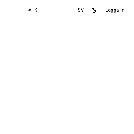
⌘ K
SV
Logga in