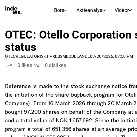
Börs
Aktieanalys
Videor
AKTIEMARKNADER
AKTIEFORSKNING
inderesTV
Aktiejämförelse
OTEC: Otello Corporation
Börs
Aktieanalys
status
Transkriptioner
Earnings Season
OTEC
REGULATORISKT PRESSMEDDELANDE
03/20/2026, 07:50 PM
Morgonrapport
Artiklar
0
likes
0
dislikes
Compound Interest Calculat
Börskalender
Portfölj
Inderes modellportfölj
Reference is made to the stock exchange notice fr
the initiation of the share buyback program for Otel
Utdelningskalender
Company). From 16 March 2026 through 20 March 20
Kommande och tidigare utdelningar
bought 97,200 shares on behalf of the Company at 
and a total value of NOK 1,657,692. Since the initiat
program a total of 651,356 shares at an average pric