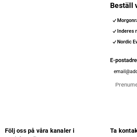
Beställ
Morgonr
Inderes 
Nordic E
E-postadr
Prenume
Följ oss på våra kanaler i
Ta konta