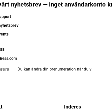
 vårt nyhetsbrev — inget användarkonto k
apport
nyhetsbrev
vents
ess
rera
Du kan ändra din prenumeration när du vill
kt
Inderes