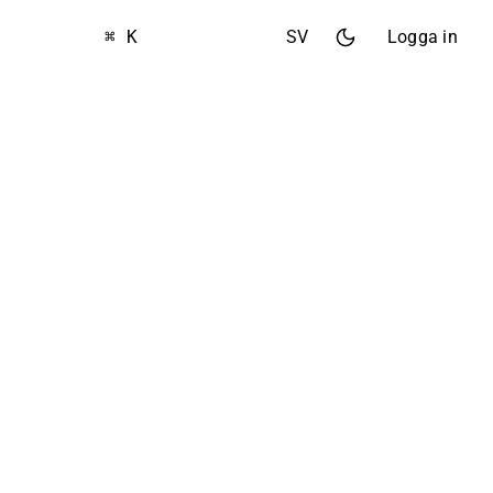
⌘ K
SV
Logga in