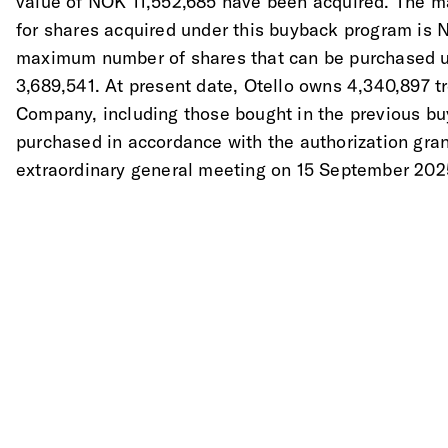
value of NOK 11,552,685 have been acquired. The m
for shares acquired under this buyback program is 
maximum number of shares that can be purchased u
3,689,541. At present date, Otello owns 4,340,897 t
Company, including those bought in the previous b
purchased in accordance with the authorization gra
extraordinary general meeting on 15 September 202