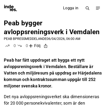
Logga in
Peab bygger
avloppsreningsverk i Vemdalen
PEAB B
PRESSMEDDELANDE
06/04/2026, 06:00 AM
0
0
Följ
likes
dislikes
Peab har fått uppdraget att bygga ett nytt
avloppsreningsverk i Vemdalen. Beställare är
Vatten och miljöresurs på uppdrag av Härjedalens
kommun och kontraktssumman uppgår till 252
miljoner svenska kronor.
Det nya avloppsreningsverket ska dimensioneras
för 20
000 personekvivalenter, som är den